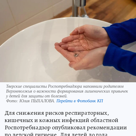
Тверские специалисты Роспотребнадзора напомнили родителям
Верхневолжья о важности формирования гигиенических привычек
у детей для защиты от болезней.
Фото:
Юлия ПЫХАЛОВА.
Перейти в Фотобанк КП
Для снижения рисков респираторных,
кишечных и кожных инфекций областной
Роспотребнадзор опубликовал рекомендации
по детской гигиене. Для детей до года