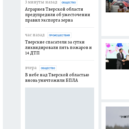
3 минуты назад
вчера
ОБЩЕСТВО
ОБЩЕСТВО
Аграриев Тверской области
В Твери проведу
предупредили об ужесточении
дополнительный
правил экспорта зерна
выездных прие
колледжей
час назад
ПРОИСШЕСТВИЯ
вчера
Тверские спасатели за сутки
СПОРТ
ликвидировали пять пожаров и
Виталий Королев
14 ДТП
поддержке спор
области
вчера
ОБЩЕСТВО
вчера
В небе над Тверской областью
ОБЩЕСТВО
вновь уничтожили БПЛА
Тверские учены
повысить проду
сельхозживотн
вчера
ОБЩЕСТВО
Двоих мужчин о
20 млн рублей з
подкупа сотруд