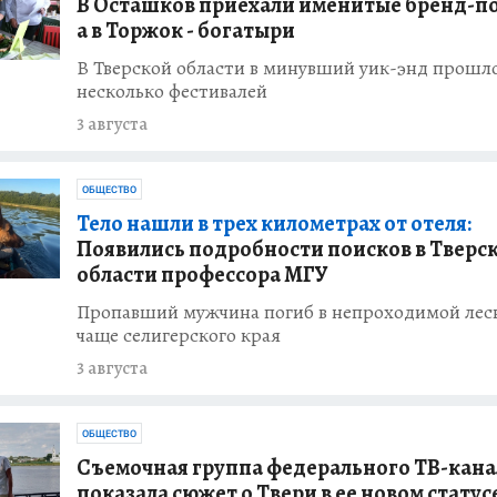
В Осташков приехали именитые бренд-по
а в Торжок - богатыри
В Тверской области в минувший уик-энд прошл
несколько фестивалей
3 августа
ОБЩЕСТВО
Тело нашли в трех километрах от отеля:
Появились подробности поисков в Тверс
области профессора МГУ
Пропавший мужчина погиб в непроходимой лес
чаще селигерского края
3 августа
ОБЩЕСТВО
Съемочная группа федерального ТВ-кана
показала сюжет о Твери в ее новом статус