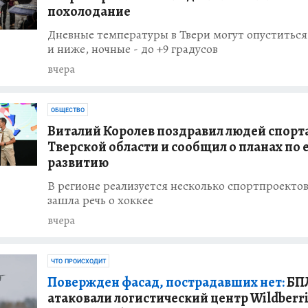
похолодание
т
Дневные температуры в Твери могут опуститься
 день работы
мных комиссий
и ниже, ночные - до +9 градусов
вчера
 рассказал о
ОБЩЕСТВО
та в Тверской
Виталий Королев поздравил людей спорт
Тверской области и сообщил о планах по 
развитию
В регионе реализуется несколько спортпроектов
е нашли способ
зашла речь о хоккее
ктивность
ых
вчера
ЧТО ПРОИСХОДИТ
штрафовали на
Повержден фасад, пострадавших нет:
БП
а попытку
ника ФСБ
атаковали логистический центр Wildberri