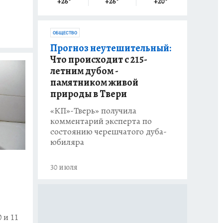
+26
°
+26
°
+20
°
ОБЩЕСТВО
Прогноз неутешительный:
Что происходит с 215-
летним дубом -
памятником живой
природы в Твери
«КП»-Тверь» получила
комментарий эксперта по
состоянию черешчатого дуба-
юбиляра
30 июля
 и 11