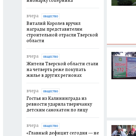
иномарку соперника
вчера
ОБЩЕСТВО
Виталий Королев вручил
награды представителям
строительной отрасли Тверской
области
вчера
ОБЩЕСТВО
Жители Тверской области стали
на четверть реже покупать
жилье в других регионах
вчера
ОБЩЕСТВО
Гостья из Калининграда из
ревности ударила тверичанку
детским самокатом по лицу
вчера
ОБЩЕСТВО
«Главный дефицит сегодня — не