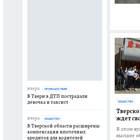
вчера
ОБЩЕСТВО
В Клинической 
скорой медицин
Твери завершен
вчера
ПРОИСШЕСТВИЯ
В Твери в ДТП пострадали
девочка и таксист
ОБЩЕСТВО
Тверско
ждет св
вчера
ОБЩЕСТВО
В Тверской области расширены
В этом в
компенсации ипотечных
высшее о
кредитов для водителей