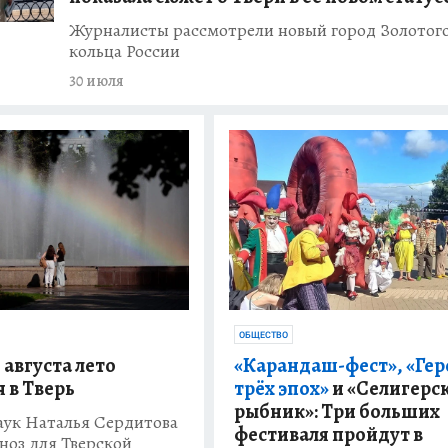
Журналисты рассмотрели новый город Золотог
кольца России
30 июля
ОБЩЕСТВО
 августа лето
«Карандаш-фест», «Гер
 в Тверь
трёх эпох»
и «Селигерс
рыбник»: Три больших
аук Наталья Сердитова
фестиваля пройдут в
ноз для Тверской