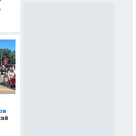
о
ои
кий