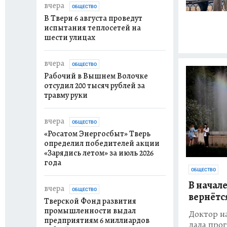
вчера
ОБЩЕСТВО
В Твери 6 августа проведут
испытания теплосетей на
шести улицах
вчера
ОБЩЕСТВО
Рабочий в Вышнем Волочке
отсудил 200 тысяч рублей за
травму руки
вчера
ОБЩЕСТВО
«Росатом Энергосбыт» Тверь
определил победителей акции
«Зарядись летом» за июль 2026
года
ОБЩЕСТВО
В начале
вчера
ОБЩЕСТВО
вернётся
Тверской Фонд развития
промышленности выдал
Доктор н
предприятиям 6 миллиардов
дала прог