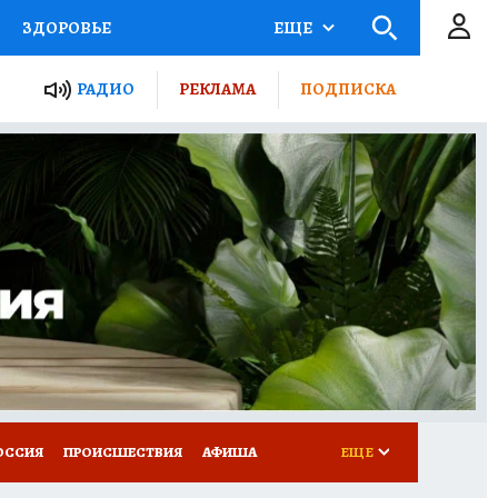
ЗДОРОВЬЕ
ЕЩЕ
ТЫ РОССИИ
РАДИО
РЕКЛАМА
ПОДПИСКА
КРЕТЫ
ПУТЕВОДИТЕЛЬ
 ЖЕЛЕЗА
ТУРИЗМ
Д ПОТРЕБИТЕЛЯ
ВСЕ О КП
ОССИЯ
ПРОИСШЕСТВИЯ
АФИША
ЕЩЕ