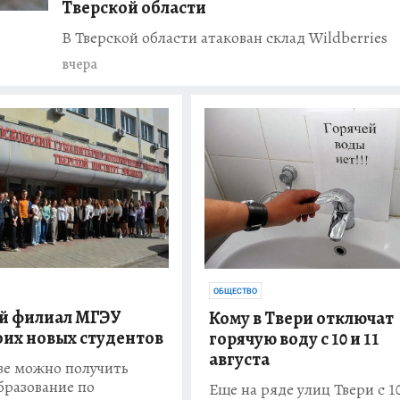
Тверской области
В Тверской области атакован склад Wildberries
больнице
вчера
ской помощи в
 ремонт
ОБЩЕСТВО
й филиал МГЭУ
Кому в Твери отключат
оих новых студентов
горячую воду с 10 и 11
августа
узе можно получить
бразование по
Еще на ряде улиц Твери с 10