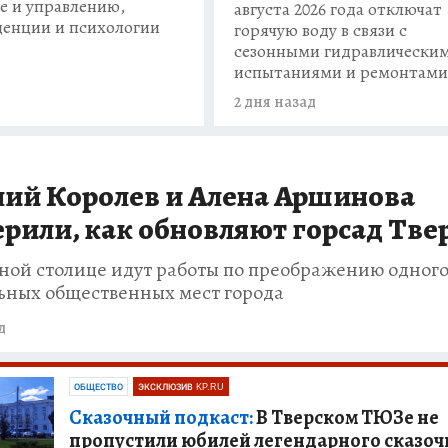
е и управлению,
августа 2026 года отключат
енции и психологии
горячую воду в связи с
сезонными гидравлически
испытаниями и ремонтами
2 дня назад
лий Королев и Алена Аршинова
рили, как обновляют горсад Тве
тной столице идут работы по преображению одного
ьных общественных мест города
д
ОБЩЕСТВО
ЭКСКЛЮЗИВ KP.RU
Сказочный подкаст:
В Тверском ТЮЗе не
пропустили юбилей легендарного сказо