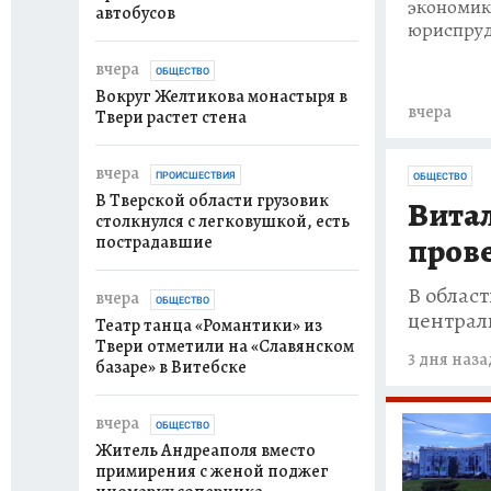
экономик
автобусов
юриспруд
вчера
ОБЩЕСТВО
Вокруг Желтикова монастыря в
вчера
Твери растет стена
вчера
ПРОИСШЕСТВИЯ
ОБЩЕСТВО
В Тверской области грузовик
Вита
столкнулся с легковушкой, есть
прове
пострадавшие
В облас
вчера
ОБЩЕСТВО
централ
Театр танца «Романтики» из
Твери отметили на «Славянском
3 дня наза
базаре» в Витебске
вчера
ОБЩЕСТВО
Житель Андреаполя вместо
примирения с женой поджег