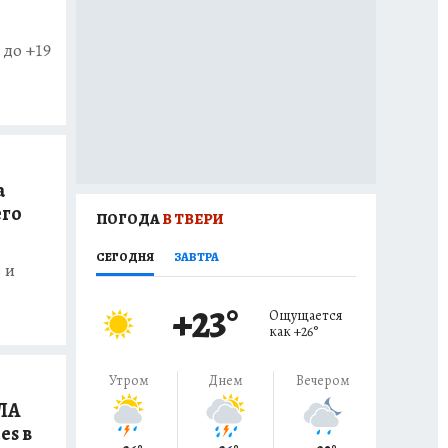
 до +19
а
его
ПОГОДА
В ТВЕРИ
СЕГОДНЯ
ЗАВТРА
 и
+23
°
Ощущается
как
+26
°
Утром
Днем
Вечером
ЛА
es в