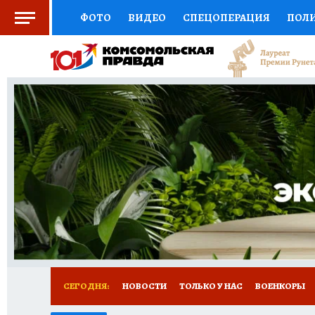
ФОТО
ВИДЕО
СПЕЦОПЕРАЦИЯ
ПОЛ
СОЦПОДДЕРЖКА
НАУКА
СПОРТ
КО
ВЫБОР ЭКСПЕРТОВ
ДОКТОР
ФИНАНС
КНИЖНАЯ ПОЛКА
ПРОГНОЗЫ НА СПОРТ
ПРЕСС-ЦЕНТР
НЕДВИЖИМОСТЬ
ТЕЛЕ
РАДИО КП
РЕКЛАМА
ТЕСТЫ
НОВОЕ 
СЕГОДНЯ:
НОВОСТИ
ТОЛЬКО У НАС
ВОЕНКОРЫ