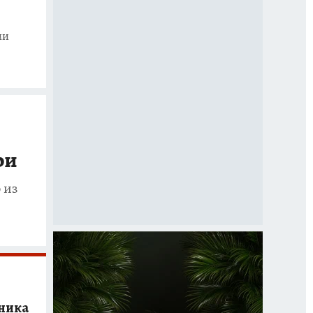
ми
ри
 из
чника