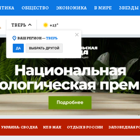
ИТИКА
ОБЩЕСТВО
ЭКОНОМИКА
В МИРЕ
ЗВЕЗДЫ
ЛУМНИСТЫ
ПРОИСШЕСТВИЯ
НАЦИОНАЛЬНЫЕ ПРОЕК
ТВЕРЬ
+23
°
ВАШ РЕГИОН —
ТВЕРЬ
Ы
ОТКРЫВАЕМ МИР
Я ЗНАЮ
СЕМЬЯ
ЖЕНСКИЕ СЕ
ДА
ВЫБРАТЬ ДРУГОЙ
ПРОМОКОДЫ
СЕРИАЛЫ
СПЕЦПРОЕКТЫ
ДЕФИЦИТ
ВИЗОР
КОЛЛЕКЦИИ
КОНКУРСЫ
РАБОТА У НАС
ГИ
НА САЙТЕ
УКРАИНА: СВОДКА
КП В МАХ
ОТДЫХ В РОССИИ
ЗАПОВЕДНАЯ Р