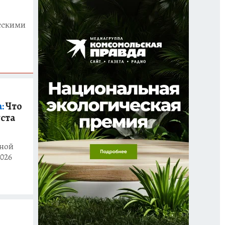
усскими
:
Что
уста
дной
026