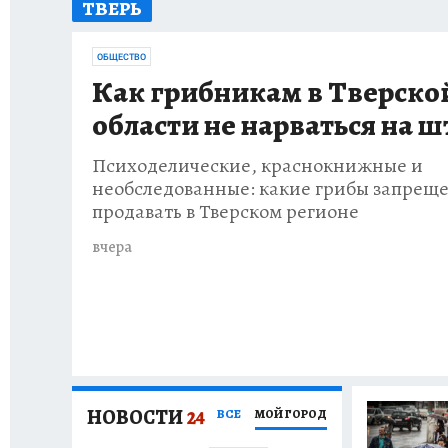
ТВЕРЬ
ИСПЫТАНО НА СЕБЕ
ОБЩЕСТВО
Как грибникам в Тверско
области не нарваться на 
Психоделические, краснокнижные и
необследованные: какие грибы запрещ
продавать в Тверском регионе
вчера
НОВОСТИ
24
ВСЕ
МОЙ ГОРОД