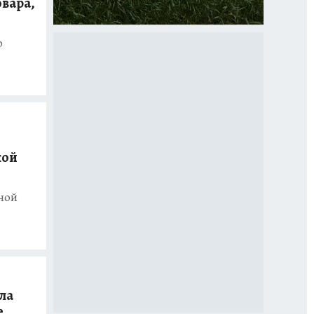
вара,
о
кой
ной
ла
е