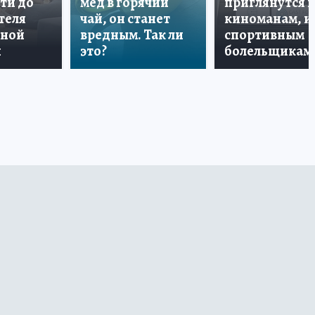
ти до
мёд в горячий
приглянутся 
теля
чай, он станет
киноманам, и
дной
вредным. Так ли
спортивным
и
это?
болельщикам