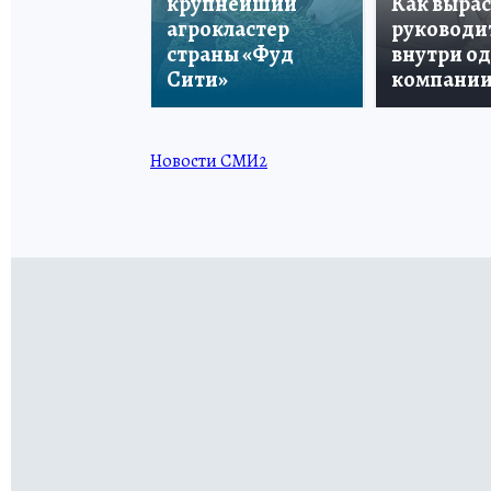
крупнейший
Как вырас
агрокластер
руководи
страны «Фуд
внутри о
Сити»
компани
Новости СМИ2