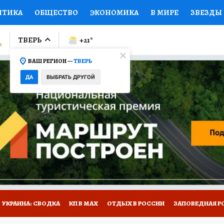
ИТИКА
ОБЩЕСТВО
ЭКОНОМИКА
В МИРЕ
ЗВЕЗДЫ
ЛУМНИСТЫ
ПРОИСШЕСТВИЯ
НАЦИОНАЛЬНЫЕ ПРОЕК
ТВЕРЬ
+21
°
ВАШ РЕГИОН —
ТВЕРЬ
Ы
ОТКРЫВАЕМ МИР
Я ЗНАЮ
СЕМЬЯ
ЖЕНСКИЕ СЕ
ДА
ВЫБРАТЬ ДРУГОЙ
ПРОМОКОДЫ
СЕРИАЛЫ
СПЕЦПРОЕКТЫ
ДЕФИЦИТ
ВИЗОР
КОЛЛЕКЦИИ
КОНКУРСЫ
РАБОТА У НАС
ГИ
НА САЙТЕ
УКРАИНА: СВОДКА
КП В МАХ
ОТДЫХ В РОССИИ
ЗАПОВЕДНАЯ Р