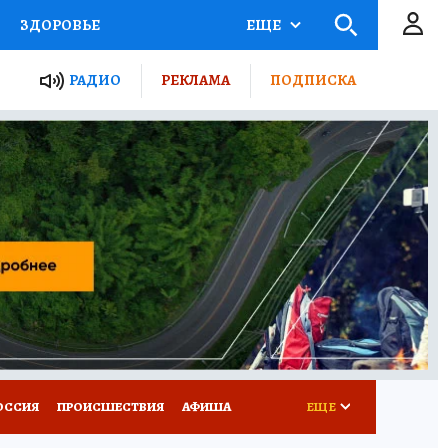
ЗДОРОВЬЕ
ЕЩЕ
ТЫ РОССИИ
РАДИО
РЕКЛАМА
ПОДПИСКА
КРЕТЫ
ПУТЕВОДИТЕЛЬ
 ЖЕЛЕЗА
ТУРИЗМ
Д ПОТРЕБИТЕЛЯ
ВСЕ О КП
ОССИЯ
ПРОИСШЕСТВИЯ
АФИША
ЕЩЕ