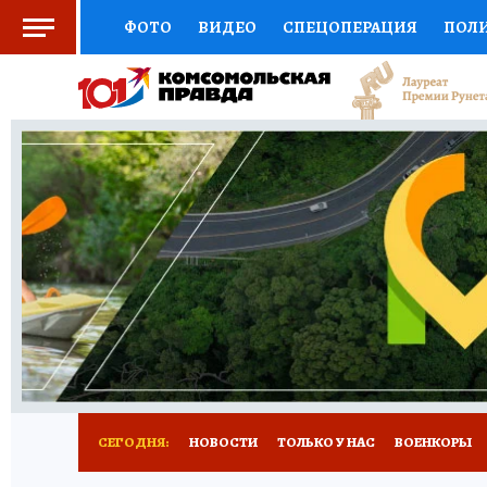
ФОТО
ВИДЕО
СПЕЦОПЕРАЦИЯ
ПОЛ
СОЦПОДДЕРЖКА
НАУКА
СПОРТ
КО
ВЫБОР ЭКСПЕРТОВ
ДОКТОР
ФИНАНС
КНИЖНАЯ ПОЛКА
ПРОГНОЗЫ НА СПОРТ
ПРЕСС-ЦЕНТР
НЕДВИЖИМОСТЬ
ТЕЛЕ
РАДИО КП
РЕКЛАМА
ТЕСТЫ
НОВОЕ 
СЕГОДНЯ:
НОВОСТИ
ТОЛЬКО У НАС
ВОЕНКОРЫ