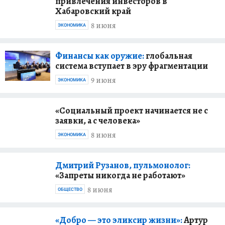
привлечения инвесторов в
Хабаровский край
8 июня
ЭКОНОМИКА
Финансы как оружие:
глобальная
система вступает в эру фрагментации
9 июня
ЭКОНОМИКА
«Социальный проект начинается не с
заявки, а с человека»
8 июня
ЭКОНОМИКА
Дмитрий Рузанов, пульмонолог:
«Запреты никогда не работают»
8 июня
ОБЩЕСТВО
«Добро — это эликсир жизни»:
Артур