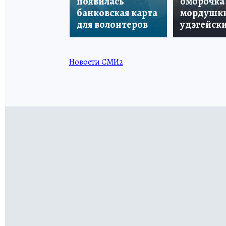
появилась
оморочка 
банковская карта
мордушки
для волонтеров
удэгейски
Новости СМИ2