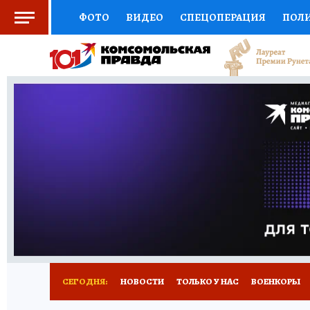
ФОТО
ВИДЕО
СПЕЦОПЕРАЦИЯ
ПОЛ
СОЦПОДДЕРЖКА
НАУКА
СПОРТ
КО
ВЫБОР ЭКСПЕРТОВ
ДОКТОР
ФИНАНС
КНИЖНАЯ ПОЛКА
ПРОГНОЗЫ НА СПОРТ
ПРЕСС-ЦЕНТР
НЕДВИЖИМОСТЬ
ТЕЛЕ
РАДИО КП
РЕКЛАМА
ТЕСТЫ
НОВОЕ 
СЕГОДНЯ:
НОВОСТИ
ТОЛЬКО У НАС
ВОЕНКОРЫ