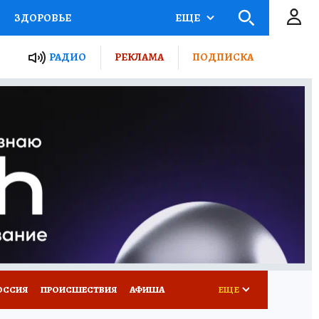
ЗДОРОВЬЕ
ЕЩЕ
ТЫ РОССИИ
РАДИО
РЕКЛАМА
ПОДПИСКА
КРЕТЫ
ПУТЕВОДИТЕЛЬ
 ЖЕЛЕЗА
ТУРИЗМ
Д ПОТРЕБИТЕЛЯ
ВСЕ О КП
ОССИЯ
ПРОИСШЕСТВИЯ
АФИША
ЕЩЕ