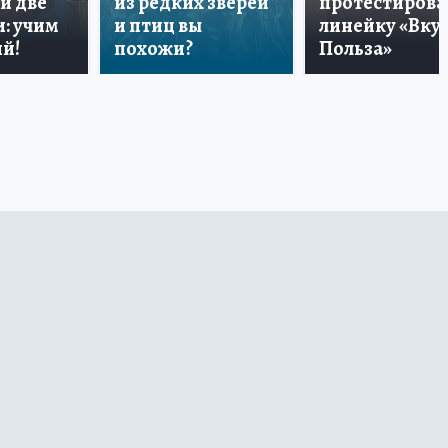
и две
из редких зверей
протестирова
: учим
и птиц вы
линейку «Вкус
й!
похожи?
Польза»