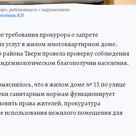
юро, работавшего с нарушениями.
отобанк КП
ые требования прокурора о запрете
х услуг в жилом многоквартирном доме.
о района Твери провела проверку соблюдения
пидемиологическом благополучии населения.
ыяснилось, что в жилом доме № 15 по улице
реки санитарным нормам функционирует
новить права жителей, прокуратура
рете использования нежилого помещения для