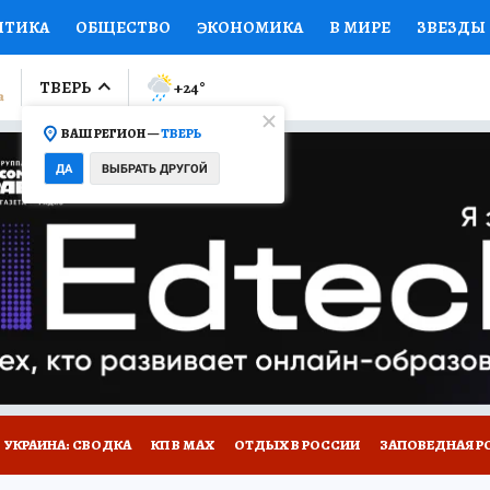
ИТИКА
ОБЩЕСТВО
ЭКОНОМИКА
В МИРЕ
ЗВЕЗДЫ
ЛУМНИСТЫ
ПРОИСШЕСТВИЯ
НАЦИОНАЛЬНЫЕ ПРОЕК
ТВЕРЬ
+24
°
ВАШ РЕГИОН —
ТВЕРЬ
Ы
ОТКРЫВАЕМ МИР
Я ЗНАЮ
СЕМЬЯ
ЖЕНСКИЕ СЕ
ДА
ВЫБРАТЬ ДРУГОЙ
ПРОМОКОДЫ
СЕРИАЛЫ
СПЕЦПРОЕКТЫ
ДЕФИЦИТ
ВИЗОР
КОЛЛЕКЦИИ
КОНКУРСЫ
РАБОТА У НАС
ГИ
НА САЙТЕ
УКРАИНА: СВОДКА
КП В МАХ
ОТДЫХ В РОССИИ
ЗАПОВЕДНАЯ Р