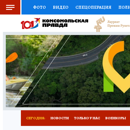
ФОТО
ВИДЕО
СПЕЦОПЕРАЦИЯ
ПОЛ
СОЦПОДДЕРЖКА
НАУКА
СПОРТ
КО
ВЫБОР ЭКСПЕРТОВ
ДОКТОР
ФИНАНС
КНИЖНАЯ ПОЛКА
ПРОГНОЗЫ НА СПОРТ
ПРЕСС-ЦЕНТР
НЕДВИЖИМОСТЬ
ТЕЛЕ
РАДИО КП
РЕКЛАМА
ТЕСТЫ
НОВОЕ 
СЕГОДНЯ:
НОВОСТИ
ТОЛЬКО У НАС
ВОЕНКОРЫ