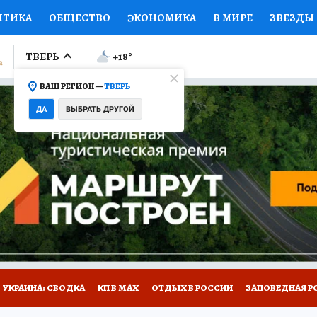
ИТИКА
ОБЩЕСТВО
ЭКОНОМИКА
В МИРЕ
ЗВЕЗДЫ
ЛУМНИСТЫ
ПРОИСШЕСТВИЯ
НАЦИОНАЛЬНЫЕ ПРОЕК
ТВЕРЬ
+18
°
ВАШ РЕГИОН —
ТВЕРЬ
Ы
ОТКРЫВАЕМ МИР
Я ЗНАЮ
СЕМЬЯ
ЖЕНСКИЕ СЕ
ДА
ВЫБРАТЬ ДРУГОЙ
ПРОМОКОДЫ
СЕРИАЛЫ
СПЕЦПРОЕКТЫ
ДЕФИЦИТ
ВИЗОР
КОЛЛЕКЦИИ
КОНКУРСЫ
РАБОТА У НАС
ГИ
НА САЙТЕ
УКРАИНА: СВОДКА
КП В МАХ
ОТДЫХ В РОССИИ
ЗАПОВЕДНАЯ Р