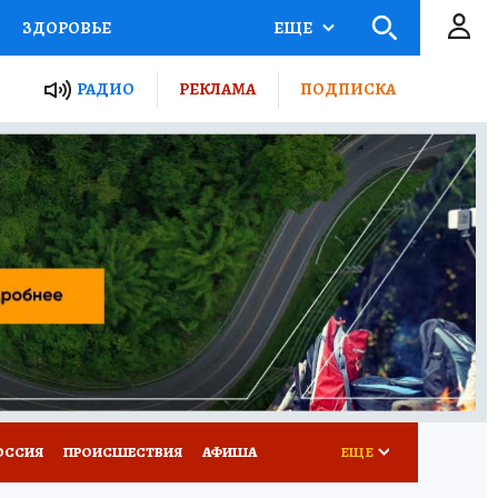
ЗДОРОВЬЕ
ЕЩЕ
ТЫ РОССИИ
РАДИО
РЕКЛАМА
ПОДПИСКА
КРЕТЫ
ПУТЕВОДИТЕЛЬ
 ЖЕЛЕЗА
ТУРИЗМ
Д ПОТРЕБИТЕЛЯ
ВСЕ О КП
ОССИЯ
ПРОИСШЕСТВИЯ
АФИША
ЕЩЕ