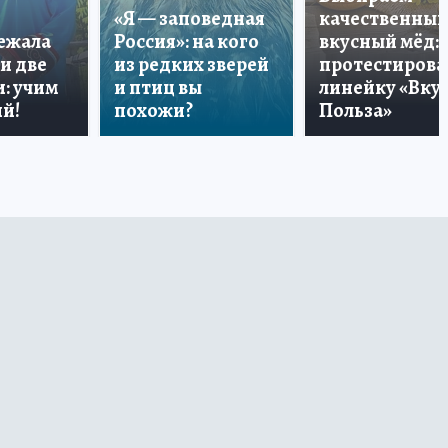
«Я — заповедная
качественный
лежала
Россия»: на кого
вкусный мёд:
и две
из редких зверей
протестирова
: учим
и птиц вы
линейку «Вкус
й!
похожи?
Польза»