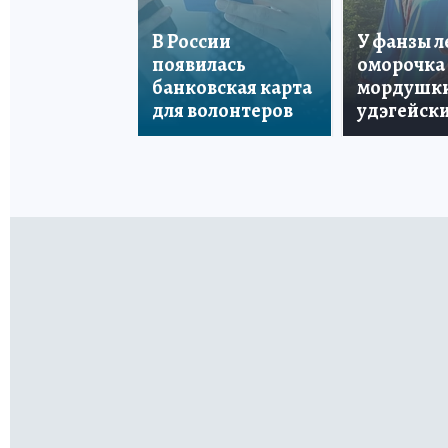
В России
У фанзы 
появилась
оморочка 
банковская карта
мордушки
для волонтеров
удэгейски