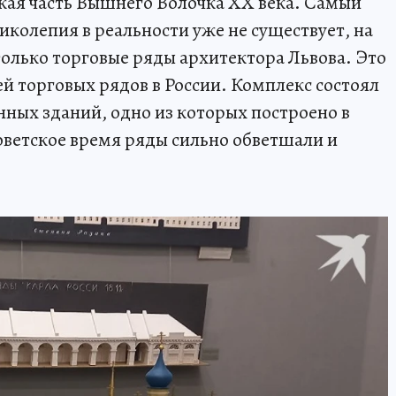
ская часть Вышнего Волочка XX века. Самый
иколепия в реальности уже не существует, на
олько торговые ряды архитектора Львова. Это
й торговых рядов в России. Комплекс состоял
ных зданий, одно из которых построено в
В советское время ряды сильно обветшали и