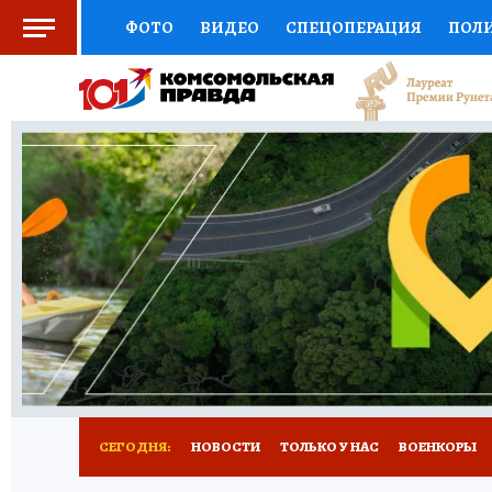
ФОТО
ВИДЕО
СПЕЦОПЕРАЦИЯ
ПОЛ
СОЦПОДДЕРЖКА
НАУКА
СПОРТ
КО
ВЫБОР ЭКСПЕРТОВ
ДОКТОР
ФИНАНС
КНИЖНАЯ ПОЛКА
ПРОГНОЗЫ НА СПОРТ
ПРЕСС-ЦЕНТР
НЕДВИЖИМОСТЬ
ТЕЛЕ
РАДИО КП
РЕКЛАМА
ТЕСТЫ
НОВОЕ 
СЕГОДНЯ:
НОВОСТИ
ТОЛЬКО У НАС
ВОЕНКОРЫ