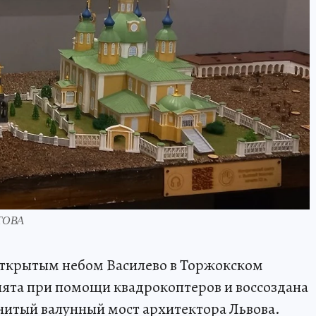
УТОВА
открытым небом Василево в Торжокском
нята при помощи квадрокоптеров и воссоздана
енитый валунный мост архитектора Львова.