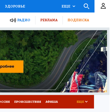
ЗДОРОВЬЕ
ЕЩЕ
ТЫ РОССИИ
РАДИО
РЕКЛАМА
ПОДПИСКА
КРЕТЫ
ПУТЕВОДИТЕЛЬ
 ЖЕЛЕЗА
ТУРИЗМ
Д ПОТРЕБИТЕЛЯ
ВСЕ О КП
ОССИЯ
ПРОИСШЕСТВИЯ
АФИША
ЕЩЕ