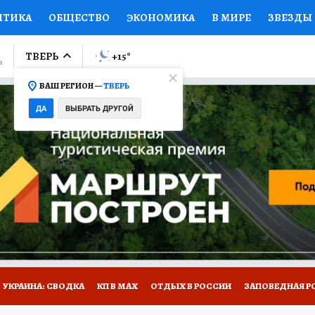
ИТИКА
ОБЩЕСТВО
ЭКОНОМИКА
В МИРЕ
ЗВЕЗДЫ
ЛУМНИСТЫ
ПРОИСШЕСТВИЯ
НАЦИОНАЛЬНЫЕ ПРОЕК
ТВЕРЬ
+15
°
ВАШ РЕГИОН —
ТВЕРЬ
Ы
ОТКРЫВАЕМ МИР
Я ЗНАЮ
СЕМЬЯ
ЖЕНСКИЕ СЕ
ДА
ВЫБРАТЬ ДРУГОЙ
ПРОМОКОДЫ
СЕРИАЛЫ
СПЕЦПРОЕКТЫ
ДЕФИЦИТ
ВИЗОР
КОЛЛЕКЦИИ
КОНКУРСЫ
РАБОТА У НАС
ГИ
НА САЙТЕ
УКРАИНА: СВОДКА
КП В МАХ
ОТДЫХ В РОССИИ
ЗАПОВЕДНАЯ Р