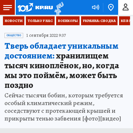
НОВОСТИ
ТОЛЬКО У НАС
ВОЕНКОРЫ
УКРАИНА: СВОДКА
КП В М
1 сентября 2022 9:37
ОБЩЕСТВО
Тверь обладает уникальным
достоянием:
хранилищем
тысяч киноплёнок, но, когда
мы это поймём, может быть
поздно
Сейчас тысячи бобин, которым требуется
особый климатический режим,
соседствуют с протекающей крышей и
прикрыты тенью забвения [фото][видео]