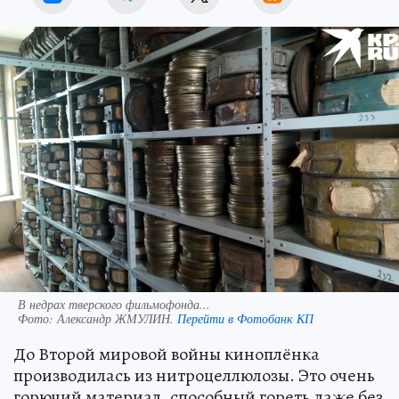
В недрах тверского фильмофонда...
Фото:
Александр ЖМУЛИН.
Перейти в Фотобанк КП
До Второй мировой войны киноплёнка
производилась из нитроцеллюлозы. Это очень
горючий материал, способный гореть даже без