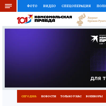
ФОТО
ВИДЕО
СПЕЦОПЕРАЦИЯ
ПОЛ
СОЦПОДДЕРЖКА
НАУКА
СПОРТ
КО
ВЫБОР ЭКСПЕРТОВ
ДОКТОР
ФИНАНС
КНИЖНАЯ ПОЛКА
ПРОГНОЗЫ НА СПОРТ
ПРЕСС-ЦЕНТР
НЕДВИЖИМОСТЬ
ТЕЛЕ
РАДИО КП
РЕКЛАМА
ТЕСТЫ
НОВОЕ 
СЕГОДНЯ:
НОВОСТИ
ТОЛЬКО У НАС
ВОЕНКОРЫ