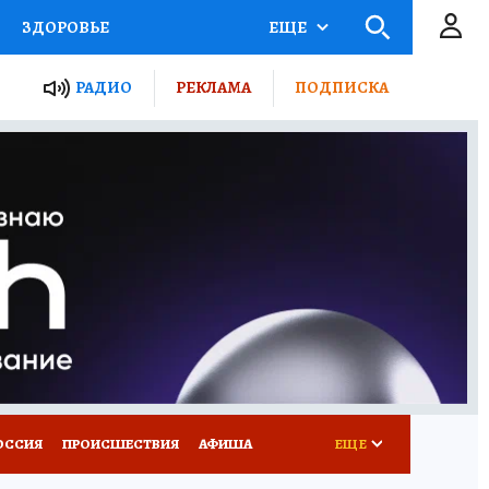
ЗДОРОВЬЕ
ЕЩЕ
ТЫ РОССИИ
РАДИО
РЕКЛАМА
ПОДПИСКА
КРЕТЫ
ПУТЕВОДИТЕЛЬ
 ЖЕЛЕЗА
ТУРИЗМ
Д ПОТРЕБИТЕЛЯ
ВСЕ О КП
ОССИЯ
ПРОИСШЕСТВИЯ
АФИША
ЕЩЕ