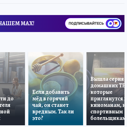
 НАШЕМ MAX!
ПОДПИСЫВАЙТЕСЬ
Вышла серия
домашних ТВ
Если добавить
которые
ти до
мёд в горячий
приглянутся 
теля
чай, он станет
киноманам, и
дной
вредным. Так ли
спортивным
и
это?
болельщикам