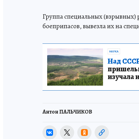
Группа специальных (взрывных) р
боеприпасов, вывезла их на спе
НАУКА
Над СССР
пришельце
изучала 
Антон ПАЛЬЧИКОВ