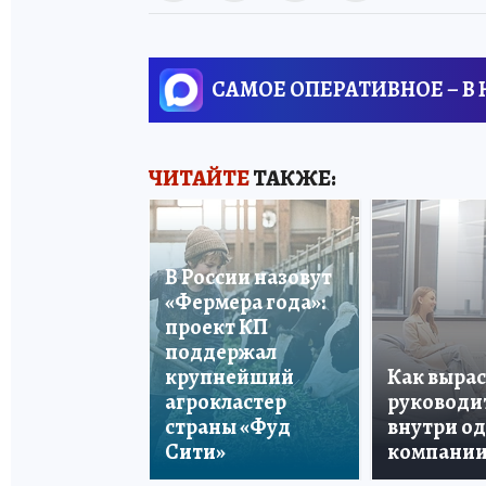
САМОЕ ОПЕРАТИВНОЕ – В
ЧИТАЙТЕ
ТАКЖЕ:
В России назовут
«Фермера года»:
проект КП
поддержал
крупнейший
Как вырас
агрокластер
руководи
страны «Фуд
внутри о
Сити»
компани