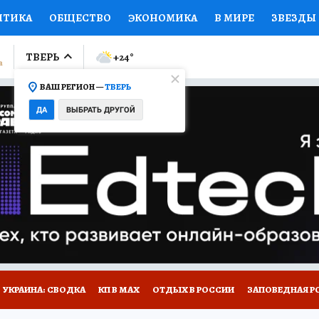
ИТИКА
ОБЩЕСТВО
ЭКОНОМИКА
В МИРЕ
ЗВЕЗДЫ
ЛУМНИСТЫ
ПРОИСШЕСТВИЯ
НАЦИОНАЛЬНЫЕ ПРОЕК
ТВЕРЬ
+24
°
ВАШ РЕГИОН —
ТВЕРЬ
Ы
ОТКРЫВАЕМ МИР
Я ЗНАЮ
СЕМЬЯ
ЖЕНСКИЕ СЕ
ДА
ВЫБРАТЬ ДРУГОЙ
ПРОМОКОДЫ
СЕРИАЛЫ
СПЕЦПРОЕКТЫ
ДЕФИЦИТ
ВИЗОР
КОЛЛЕКЦИИ
КОНКУРСЫ
РАБОТА У НАС
ГИ
НА САЙТЕ
УКРАИНА: СВОДКА
КП В МАХ
ОТДЫХ В РОССИИ
ЗАПОВЕДНАЯ Р