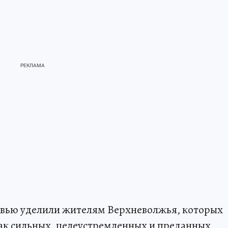
рвью уделили жителям Верхневолжья, которых
как сильных, целеустремленных и преданных