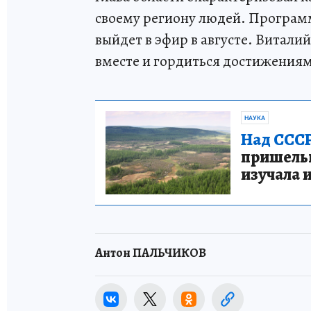
своему региону людей. Программ
выйдет в эфир в августе. Витали
вместе и гордиться достижения
НАУКА
Над СССР
пришельце
изучала 
Антон ПАЛЬЧИКОВ