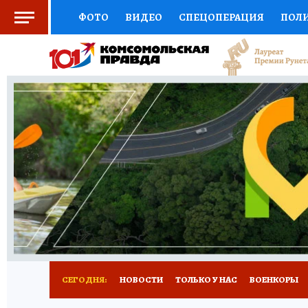
ФОТО
ВИДЕО
СПЕЦОПЕРАЦИЯ
ПОЛ
СОЦПОДДЕРЖКА
НАУКА
СПОРТ
КО
ВЫБОР ЭКСПЕРТОВ
ДОКТОР
ФИНАНС
КНИЖНАЯ ПОЛКА
ПРОГНОЗЫ НА СПОРТ
ПРЕСС-ЦЕНТР
НЕДВИЖИМОСТЬ
ТЕЛЕ
РАДИО КП
РЕКЛАМА
ТЕСТЫ
НОВОЕ 
СЕГОДНЯ:
НОВОСТИ
ТОЛЬКО У НАС
ВОЕНКОРЫ