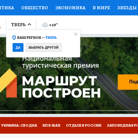
ИТИКА
ОБЩЕСТВО
ЭКОНОМИКА
В МИРЕ
ЗВЕЗДЫ
ЛУМНИСТЫ
ПРОИСШЕСТВИЯ
НАЦИОНАЛЬНЫЕ ПРОЕК
ТВЕРЬ
+29
°
ВАШ РЕГИОН —
ТВЕРЬ
Ы
ОТКРЫВАЕМ МИР
Я ЗНАЮ
СЕМЬЯ
ЖЕНСКИЕ СЕ
ДА
ВЫБРАТЬ ДРУГОЙ
ПРОМОКОДЫ
СЕРИАЛЫ
СПЕЦПРОЕКТЫ
ДЕФИЦИТ
ВИЗОР
КОЛЛЕКЦИИ
КОНКУРСЫ
РАБОТА У НАС
ГИ
НА САЙТЕ
УКРАИНА: СВОДКА
КП В МАХ
ОТДЫХ В РОССИИ
ЗАПОВЕДНАЯ Р