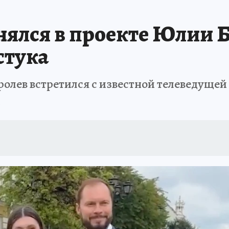
нялся в проекте Юлии 
стука
ролев встретился с известной телеведуще