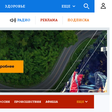
ЗДОРОВЬЕ
ЕЩЕ
ТЫ РОССИИ
РАДИО
РЕКЛАМА
ПОДПИСКА
КРЕТЫ
ПУТЕВОДИТЕЛЬ
 ЖЕЛЕЗА
ТУРИЗМ
Д ПОТРЕБИТЕЛЯ
ВСЕ О КП
ОССИЯ
ПРОИСШЕСТВИЯ
АФИША
ЕЩЕ