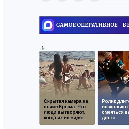
САМОЕ ОПЕРАТИВНОЕ – В
Скрытая камера на
Ролик длит
пляже Крыма: Что
несколько с
люди вытворяют,
смеяться в
когда их не видят...
долго