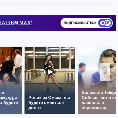
 НАШЕМ MAX!
ПОДПИСЫВАЙТЕСЬ
ся
Взломали Telegr
екунд, а
Ролик из Омска: вы
Собчак - вот что
ы будете
будете смеяться
нашлось в
долго
переписках