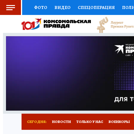
ФОТО
ВИДЕО
СПЕЦОПЕРАЦИЯ
ПОЛ
СОЦПОДДЕРЖКА
НАУКА
СПОРТ
КО
ВЫБОР ЭКСПЕРТОВ
ДОКТОР
ФИНАНС
КНИЖНАЯ ПОЛКА
ПРОГНОЗЫ НА СПОРТ
ПРЕСС-ЦЕНТР
НЕДВИЖИМОСТЬ
ТЕЛЕ
РАДИО КП
РЕКЛАМА
ТЕСТЫ
НОВОЕ 
СЕГОДНЯ:
НОВОСТИ
ТОЛЬКО У НАС
ВОЕНКОРЫ