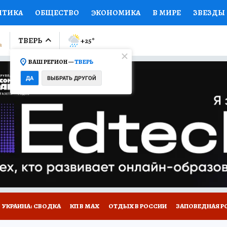
ИТИКА
ОБЩЕСТВО
ЭКОНОМИКА
В МИРЕ
ЗВЕЗДЫ
ЛУМНИСТЫ
ПРОИСШЕСТВИЯ
НАЦИОНАЛЬНЫЕ ПРОЕК
ТВЕРЬ
+25
°
ВАШ РЕГИОН —
ТВЕРЬ
Ы
ОТКРЫВАЕМ МИР
Я ЗНАЮ
СЕМЬЯ
ЖЕНСКИЕ СЕ
ДА
ВЫБРАТЬ ДРУГОЙ
ПРОМОКОДЫ
СЕРИАЛЫ
СПЕЦПРОЕКТЫ
ДЕФИЦИТ
ВИЗОР
КОЛЛЕКЦИИ
КОНКУРСЫ
РАБОТА У НАС
ГИ
НА САЙТЕ
УКРАИНА: СВОДКА
КП В МАХ
ОТДЫХ В РОССИИ
ЗАПОВЕДНАЯ Р