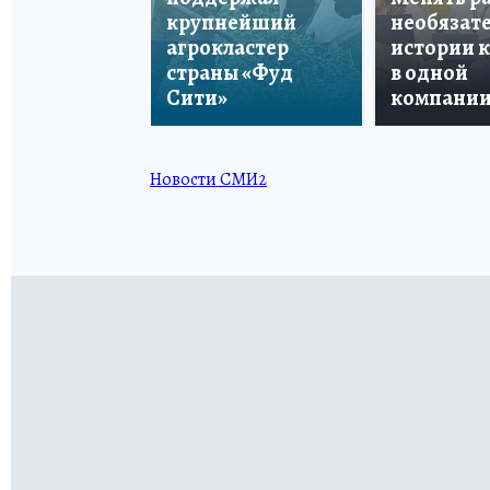
крупнейший
необязате
агрокластер
истории 
страны «Фуд
в одной
Сити»
компани
Новости СМИ2