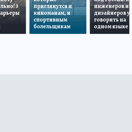
льно! 3
приглянутся и
инженеров и
карьеры
киноманам, и
дизайнеров у
спортивным
говорить на
и
болельщикам
одном языке