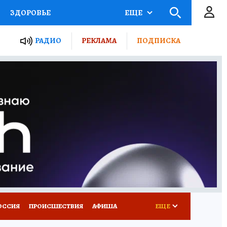
ЗДОРОВЬЕ
ЕЩЕ
ТЫ РОССИИ
РАДИО
РЕКЛАМА
ПОДПИСКА
КРЕТЫ
ПУТЕВОДИТЕЛЬ
 ЖЕЛЕЗА
ТУРИЗМ
Д ПОТРЕБИТЕЛЯ
ВСЕ О КП
ОССИЯ
ПРОИСШЕСТВИЯ
АФИША
ЕЩЕ