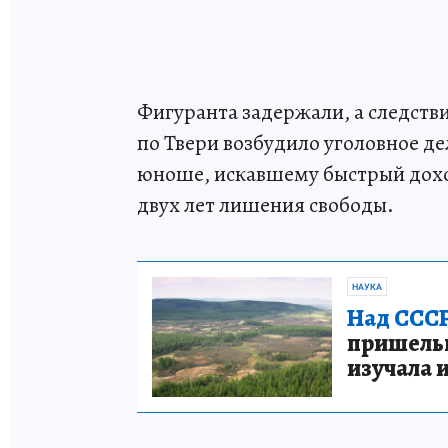
Фигуранта задержали, а следств
по Твери возбудило уголовное дел
юноше, искавшему быстрый дохо
двух лет лишения свободы.
НАУКА
Над СССР
пришельце
изучала 