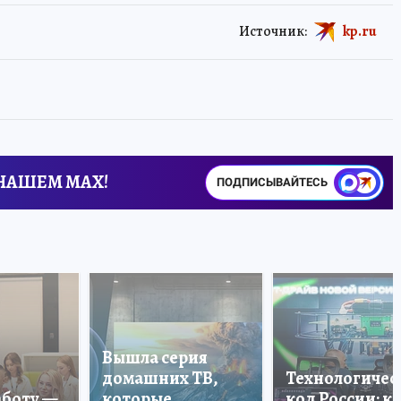
Источник:
kp.ru
 НАШЕМ MAX!
ПОДПИСЫВАЙТЕСЬ
Вышла серия
домашних ТВ,
Технологичес
аботу —
которые
код России: к