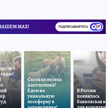
 НАШЕМ MAX!
ПОДПИСЫВАЙТЕСЬ
назовут
года»:
П
Сколько лосиха
ал
дает молока?
ший
Едем на
В России
тер
уникальную
появилась
Фуд
лосеферму в
банковская к
заповеднике!
для волонтер