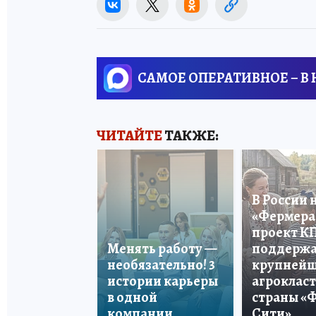
САМОЕ ОПЕРАТИВНОЕ – В
ЧИТАЙТЕ
ТАКЖЕ:
В России 
«Фермера 
проект К
Менять работу —
поддерж
необязательно! 3
крупней
истории карьеры
агроклас
в одной
страны «
компании
Сити»