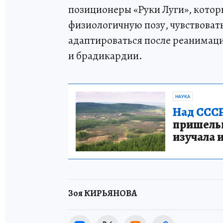
позиционеры «Руки Луги», кото
физиологичную позу, чувствовать
адаптироваться после реанимаци
и брадикардии.
НАУКА
Над СССР
пришельце
изучала 
Зоя КИРЬЯНОВА