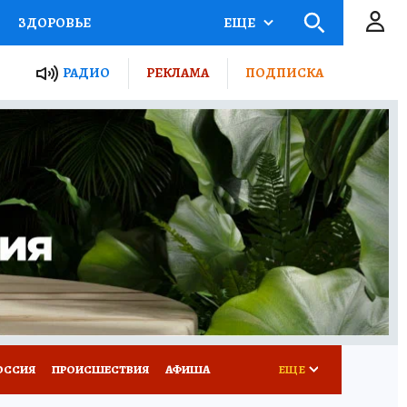
ЗДОРОВЬЕ
ЕЩЕ
ТЫ РОССИИ
РАДИО
РЕКЛАМА
ПОДПИСКА
КРЕТЫ
ПУТЕВОДИТЕЛЬ
 ЖЕЛЕЗА
ТУРИЗМ
Д ПОТРЕБИТЕЛЯ
ВСЕ О КП
ОССИЯ
ПРОИСШЕСТВИЯ
АФИША
ЕЩЕ