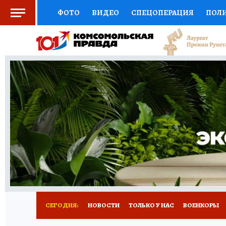
ФОТО
ВИДЕО
СПЕЦОПЕРАЦИЯ
ПОЛ
СОЦПОДДЕРЖКА
НАУКА
СПОРТ
КО
ВЫБОР ЭКСПЕРТОВ
ДОКТОР
ФИНАНС
КНИЖНАЯ ПОЛКА
ПРОГНОЗЫ НА СПОРТ
ПРЕСС-ЦЕНТР
НЕДВИЖИМОСТЬ
ТЕЛЕ
РАДИО КП
РЕКЛАМА
ТЕСТЫ
НОВОЕ 
СЕГОДНЯ:
НОВОСТИ
ТОЛЬКО У НАС
ВОЕНКОРЫ