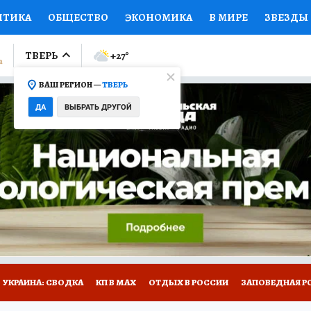
ИТИКА
ОБЩЕСТВО
ЭКОНОМИКА
В МИРЕ
ЗВЕЗДЫ
ЛУМНИСТЫ
ПРОИСШЕСТВИЯ
НАЦИОНАЛЬНЫЕ ПРОЕК
ТВЕРЬ
+27
°
ВАШ РЕГИОН —
ТВЕРЬ
Ы
ОТКРЫВАЕМ МИР
Я ЗНАЮ
СЕМЬЯ
ЖЕНСКИЕ СЕ
ДА
ВЫБРАТЬ ДРУГОЙ
ПРОМОКОДЫ
СЕРИАЛЫ
СПЕЦПРОЕКТЫ
ДЕФИЦИТ
ВИЗОР
КОЛЛЕКЦИИ
КОНКУРСЫ
РАБОТА У НАС
ГИ
НА САЙТЕ
УКРАИНА: СВОДКА
КП В МАХ
ОТДЫХ В РОССИИ
ЗАПОВЕДНАЯ Р