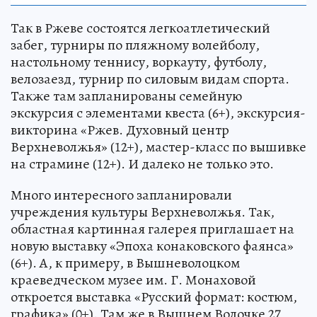
Так в Ржеве состоятся легкоатлетический
забег, турниры по пляжному волейболу,
настольному теннису, воркауту, футболу,
велозаезд, турнир по силовым видам спорта.
Также там запланированы семейную
экскурсия с элементами квеста (6+), экскурсия-
викторина «Ржев. Духовный центр
Верхневолжья» (12+), мастер-класс по вышивке
на страмине (12+). И далеко не только это.
Много интересного запланировали
учреждения культуры Верхневолжья. Так,
областная картинная галерея приглашает на
новую выставку «Эпоха конаковского фаянса»
(6+). А, к примеру, в Вышневолоцком
краеведческом музее им. Г. Монаховой
откроется выставка «Русский формат: костюм,
графика» (0+). Там же в Вышнем Волочке 27