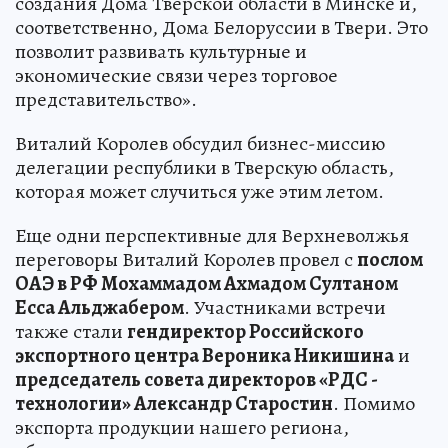
создания Дома Тверской области в Минске и,
соответственно, Дома Белоруссии в Твери. Это
позволит развивать культурные и
экономические связи через торговое
представительство».
Виталий Королев обсудил бизнес-миссию
делегации республики в Тверскую область,
которая может случиться уже этим летом.
Еще одни перспективные для Верхневолжья
переговоры Виталий Королев провел с
послом
ОАЭ в РФ Мохаммадом Ахмадом Султаном
Есса Альджабером
. Участниками встречи
также стали
гендиректор Российского
экспортного центра Вероника Никишина
и
председатель совета директоров «РДС -
технологии» Александр Старостин
. Помимо
экспорта продукции нашего региона,