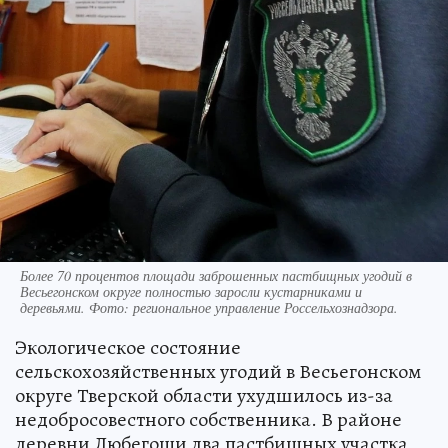
Более 70 процентов площади заброшенных пастбищных угодий в
Весьегонском округе полностью заросли кустарниками и
деревьями. Фото: региональное управление Россельхознадзора.
Экологическое состояние
сельскохозяйственных угодий в Весьегонском
округе Тверской области ухудшилось из-за
недобросовестного собственника. В районе
деревни Любегощи два пастбищных участка