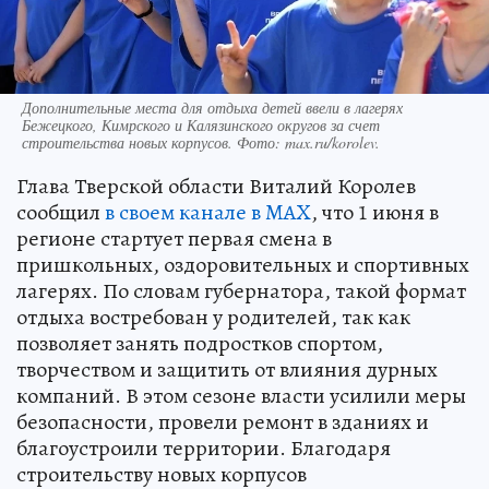
Дополнительные места для отдыха детей ввели в лагерях
Бежецкого, Кимрского и Калязинского округов за счет
строительства новых корпусов. Фото: max.ru/korolev.
Глава Тверской области Виталий Королев
сообщил
в своем канале в MAX
, что 1 июня в
регионе стартует первая смена в
пришкольных, оздоровительных и спортивных
лагерях. По словам губернатора, такой формат
отдыха востребован у родителей, так как
позволяет занять подростков спортом,
творчеством и защитить от влияния дурных
компаний. В этом сезоне власти усилили меры
безопасности, провели ремонт в зданиях и
благоустроили территории. Благодаря
строительству новых корпусов