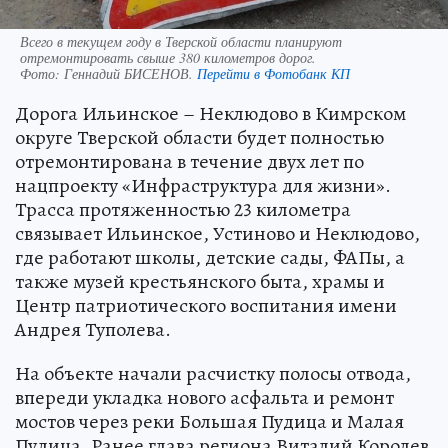
Всего в текущем году в Тверской области планируют
отремонтировать свыше 380 километров дорог.
Фото:
Геннадий БИСЕНОВ.
Перейти в Фотобанк КП
Дорога Ильинское – Неклюдово в Кимрском
округе Тверской области будет полностью
отремонтирована в течение двух лет по
нацпроекту «Инфраструктура для жизни».
Трасса протяженностью 23 километра
связывает Ильинское, Устиново и Неклюдово,
где работают школы, детские сады, ФАПы, а
также музей крестьянского быта, храмы и
Центр патриотического воспитания имени
Андрея Туполева.
На объекте начали расчистку полосы отвода,
впереди укладка нового асфальта и ремонт
мостов через реки Большая Пудица и Малая
Пудица. Ранее глава региона Виталий Королев