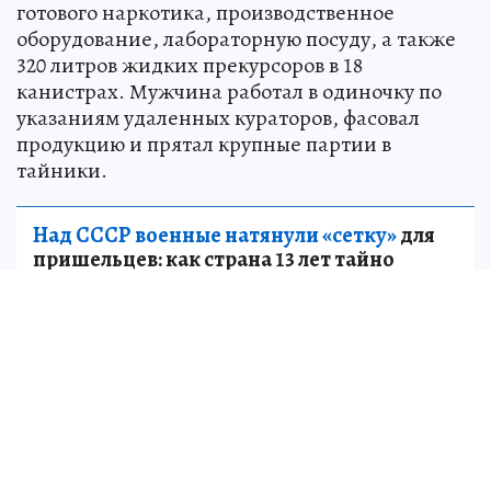
готового наркотика, производственное
оборудование, лабораторную посуду, а также
320 литров жидких прекурсоров в 18
канистрах. Мужчина работал в одиночку по
указаниям удаленных кураторов, фасовал
продукцию и прятал крупные партии в
тайники.
Над СССР военные натянули «сетку»
для
пришельцев: как страна 13 лет тайно
искала и изучала инопланетных гостей
НАУКА
Подозреваемый арестован, следственным
подразделением Старицкого ОП МО МВД
России «Ржевский» возбуждено уголовное дело
по части 5 статьи 228.1 УК РФ, по которой
фигуранту грозит до 20 лет лишения свободы.