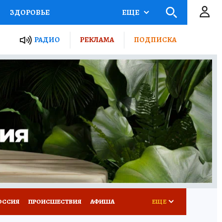
ЗДОРОВЬЕ
ЕЩЕ
ТЫ РОССИИ
РАДИО
РЕКЛАМА
ПОДПИСКА
КРЕТЫ
ПУТЕВОДИТЕЛЬ
 ЖЕЛЕЗА
ТУРИЗМ
Д ПОТРЕБИТЕЛЯ
ВСЕ О КП
ОССИЯ
ПРОИСШЕСТВИЯ
АФИША
ЕЩЕ