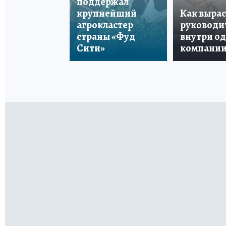
поддержал
крупнейший
Как вырас
агрокластер
руководи
страны «Фуд
внутри о
Сити»
компани