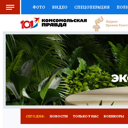
ФОТО
ВИДЕО
СПЕЦОПЕРАЦИЯ
ПОЛ
СОЦПОДДЕРЖКА
НАУКА
СПОРТ
КО
ВЫБОР ЭКСПЕРТОВ
ДОКТОР
ФИНАНС
КНИЖНАЯ ПОЛКА
ПРОГНОЗЫ НА СПОРТ
ПРЕСС-ЦЕНТР
НЕДВИЖИМОСТЬ
ТЕЛЕ
РАДИО КП
РЕКЛАМА
ТЕСТЫ
НОВОЕ 
СЕГОДНЯ:
НОВОСТИ
ТОЛЬКО У НАС
ВОЕНКОРЫ