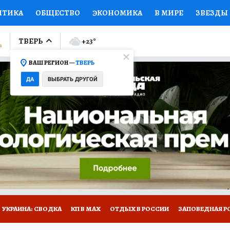
ИТИКА
ОБЩЕСТВО
ЭКОНОМИКА
В МИРЕ
ЗВЕЗДЫ
ЛУМНИСТЫ
ПРОИСШЕСТВИЯ
НАЦИОНАЛЬНЫЕ ПРОЕК
ТВЕРЬ
+23
°
ВАШ РЕГИОН —
ТВЕРЬ
Ы
ОТКРЫВАЕМ МИР
Я ЗНАЮ
СЕМЬЯ
ЖЕНСКИЕ СЕ
ДА
ВЫБРАТЬ ДРУГОЙ
ПРОМОКОДЫ
СЕРИАЛЫ
СПЕЦПРОЕКТЫ
ДЕФИЦИТ
ВИЗОР
КОЛЛЕКЦИИ
КОНКУРСЫ
РАБОТА У НАС
ГИ
НА САЙТЕ
УКРАИНА: СВОДКА
КП В МАХ
ОТДЫХ В РОССИИ
ЗАПОВЕДНАЯ Р