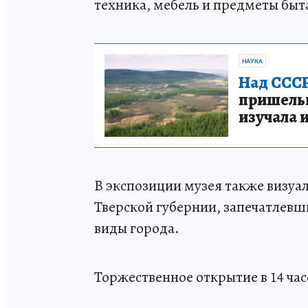
техника, мебель и предметы быта
НАУКА
Над СССР
пришельце
изучала 
В экспозиции музея также визуа
Тверской губернии, запечатлевш
виды города.
Торжественное открытие в 14 час