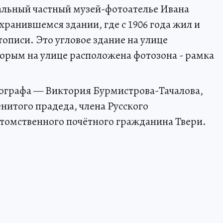
кальный частный музей-фотоателье Ивана
хранившемся здании, где с 1906 года жил и
описи. Это угловое здание на улице
оторым на улице расположена фотозона - рамка
тографа — Виктория Бурмистрова-Тачалова,
нитого прадеда, члена Русского
томственного почётного гражданина Твери.