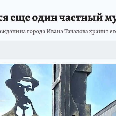
ся еще один частный м
ажданина города Ивана Тачалова хранит ег