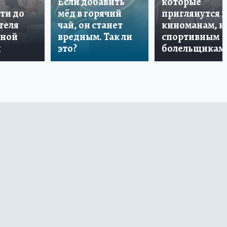
Если добавить
которые
ти до
мёд в горячий
приглянутся 
теля
чай, он станет
киноманам, и
дной
вредным. Так ли
спортивным
и
это?
болельщикам