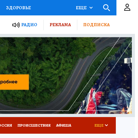
ЗДОРОВЬЕ
ЕЩЕ
ТЫ РОССИИ
РАДИО
РЕКЛАМА
ПОДПИСКА
КРЕТЫ
ПУТЕВОДИТЕЛЬ
 ЖЕЛЕЗА
ТУРИЗМ
Д ПОТРЕБИТЕЛЯ
ВСЕ О КП
ОССИЯ
ПРОИСШЕСТВИЯ
АФИША
ЕЩЕ