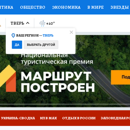
ИТИКА
ОБЩЕСТВО
ЭКОНОМИКА
В МИРЕ
ЗВЕЗДЫ
ЛУМНИСТЫ
ПРОИСШЕСТВИЯ
НАЦИОНАЛЬНЫЕ ПРОЕК
ТВЕРЬ
+20
°
ВАШ РЕГИОН —
ТВЕРЬ
Ы
ОТКРЫВАЕМ МИР
Я ЗНАЮ
СЕМЬЯ
ЖЕНСКИЕ СЕ
ДА
ВЫБРАТЬ ДРУГОЙ
ПРОМОКОДЫ
СЕРИАЛЫ
СПЕЦПРОЕКТЫ
ДЕФИЦИТ
ВИЗОР
КОЛЛЕКЦИИ
КОНКУРСЫ
РАБОТА У НАС
ГИ
НА САЙТЕ
УКРАИНА: СВОДКА
КП В МАХ
ОТДЫХ В РОССИИ
ЗАПОВЕДНАЯ Р