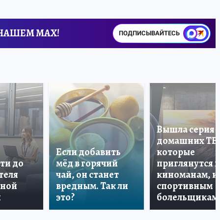
 НАШЕМ MAX!
ПОДПИСЫВАЙТЕСЬ
Вышла серия
домашних ТВ
Если добавить
которые
ти до
мёд в горячий
приглянутся 
теля
чай, он станет
киноманам, и
дной
вредным. Так ли
спортивным
и
это?
болельщикам