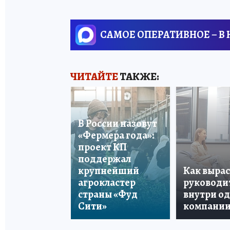
САМОЕ ОПЕРАТИВНОЕ – В
ЧИТАЙТЕ
ТАКЖЕ:
В России назовут
«Фермера года»:
проект КП
поддержал
крупнейший
Как вырас
агрокластер
руководи
страны «Фуд
внутри о
Сити»
компани