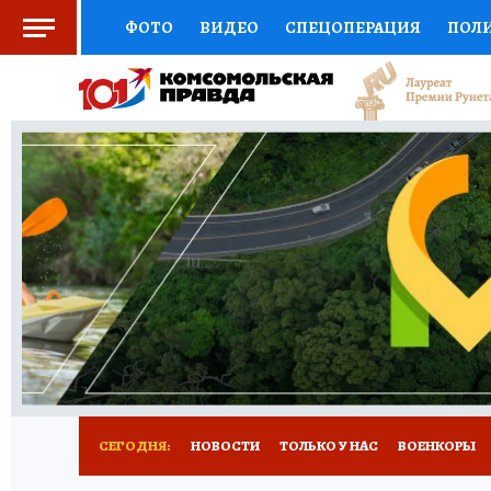
ФОТО
ВИДЕО
СПЕЦОПЕРАЦИЯ
ПОЛ
СОЦПОДДЕРЖКА
НАУКА
СПОРТ
КО
ВЫБОР ЭКСПЕРТОВ
ДОКТОР
ФИНАНС
КНИЖНАЯ ПОЛКА
ПРОГНОЗЫ НА СПОРТ
ПРЕСС-ЦЕНТР
НЕДВИЖИМОСТЬ
ТЕЛЕ
РАДИО КП
РЕКЛАМА
ТЕСТЫ
НОВОЕ 
СЕГОДНЯ:
НОВОСТИ
ТОЛЬКО У НАС
ВОЕНКОРЫ