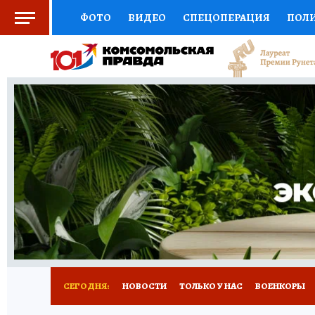
ФОТО
ВИДЕО
СПЕЦОПЕРАЦИЯ
ПОЛ
СОЦПОДДЕРЖКА
НАУКА
СПОРТ
КО
ВЫБОР ЭКСПЕРТОВ
ДОКТОР
ФИНАНС
КНИЖНАЯ ПОЛКА
ПРОГНОЗЫ НА СПОРТ
ПРЕСС-ЦЕНТР
НЕДВИЖИМОСТЬ
ТЕЛЕ
РАДИО КП
РЕКЛАМА
ТЕСТЫ
НОВОЕ 
СЕГОДНЯ:
НОВОСТИ
ТОЛЬКО У НАС
ВОЕНКОРЫ