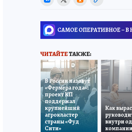
САМОЕ ОПЕРАТИВНОЕ – В
ЧИТАЙТЕ
ТАКЖЕ:
В России назовут
«Фермера года»:
проект КП
поддержал
крупнейший
Как вырас
агрокластер
руководи
страны «Фуд
внутри о
Сити»
компани