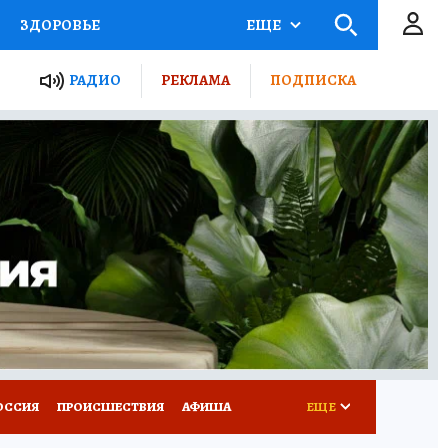
ЗДОРОВЬЕ
ЕЩЕ
ТЫ РОССИИ
РАДИО
РЕКЛАМА
ПОДПИСКА
КРЕТЫ
ПУТЕВОДИТЕЛЬ
 ЖЕЛЕЗА
ТУРИЗМ
Д ПОТРЕБИТЕЛЯ
ВСЕ О КП
ОССИЯ
ПРОИСШЕСТВИЯ
АФИША
ЕЩЕ