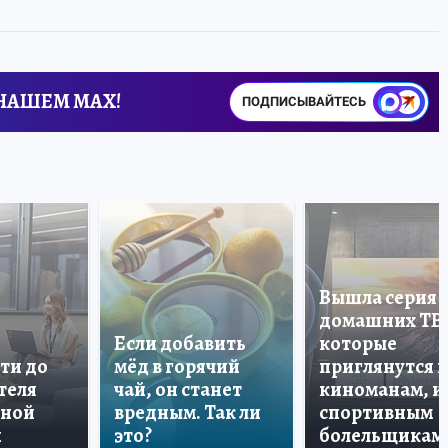
 НАШЕМ MAX!
ПОДПИСЫВАЙТЕСЬ
Вышла серия
домашних ТВ
Если добавить
которые
ти до
мёд в горячий
приглянутся 
теля
чай, он станет
киноманам, и
дной
вредным. Так ли
спортивным
и
это?
болельщикам