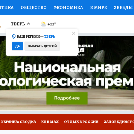
ИТИКА
ОБЩЕСТВО
ЭКОНОМИКА
В МИРЕ
ЗВЕЗДЫ
ЛУМНИСТЫ
ПРОИСШЕСТВИЯ
НАЦИОНАЛЬНЫЕ ПРОЕК
ТВЕРЬ
+22
°
ВАШ РЕГИОН —
ТВЕРЬ
Ы
ОТКРЫВАЕМ МИР
Я ЗНАЮ
СЕМЬЯ
ЖЕНСКИЕ СЕ
ДА
ВЫБРАТЬ ДРУГОЙ
ПРОМОКОДЫ
СЕРИАЛЫ
СПЕЦПРОЕКТЫ
ДЕФИЦИТ
ВИЗОР
КОЛЛЕКЦИИ
КОНКУРСЫ
РАБОТА У НАС
ГИ
НА САЙТЕ
УКРАИНА: СВОДКА
КП В МАХ
ОТДЫХ В РОССИИ
ЗАПОВЕДНАЯ Р