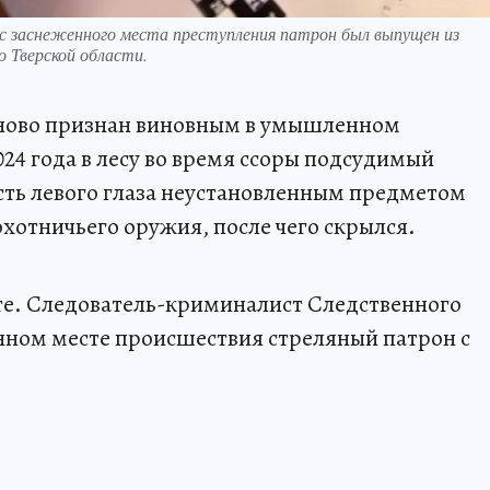
с заснеженного места преступления патрон был выпущен из
 Тверской области.
иново признан виновным в умышленном
024 года в лесу во время ссоры подсудимый
сть левого глаза неустановленным предметом
 охотничьего оружия, после чего скрылся.
те. Следователь-криминалист Следственного
нном месте происшествия стреляный патрон с