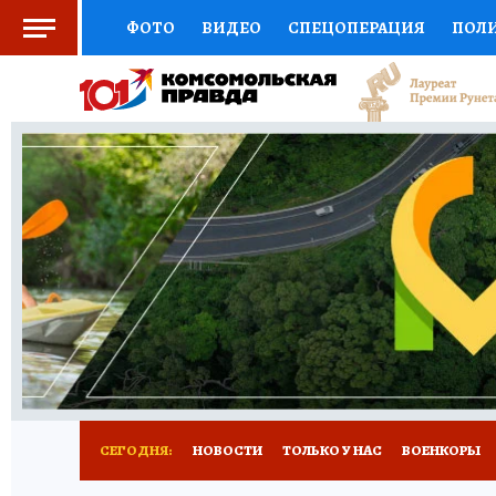
ФОТО
ВИДЕО
СПЕЦОПЕРАЦИЯ
ПОЛ
СОЦПОДДЕРЖКА
НАУКА
СПОРТ
КО
ВЫБОР ЭКСПЕРТОВ
ДОКТОР
ФИНАНС
КНИЖНАЯ ПОЛКА
ПРОГНОЗЫ НА СПОРТ
ПРЕСС-ЦЕНТР
НЕДВИЖИМОСТЬ
ТЕЛЕ
РАДИО КП
РЕКЛАМА
ТЕСТЫ
НОВОЕ 
СЕГОДНЯ:
НОВОСТИ
ТОЛЬКО У НАС
ВОЕНКОРЫ