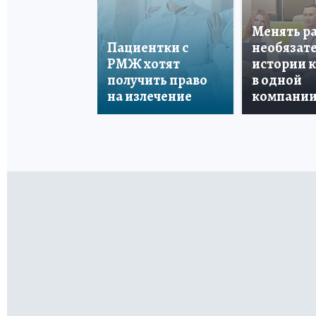
Менять р
Пациентки с
необязате
РМЖ хотят
истории 
получить право
в одной
на излечение
компани