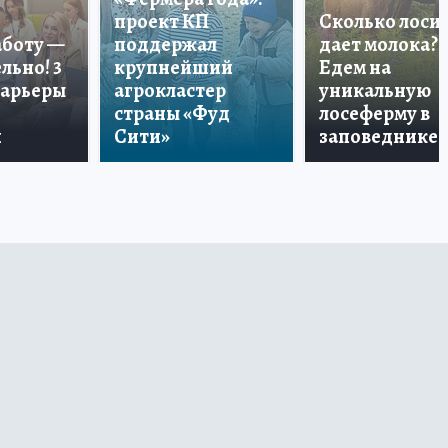
проект КП
Сколько лоси
аботу —
поддержал
дает молока?
льно! 3
крупнейший
Едем на
карьеры
агрокластер
уникальную
страны «Фуд
лосеферму в
и
Сити»
заповеднике!