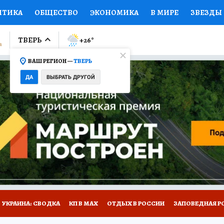
ИТИКА
ОБЩЕСТВО
ЭКОНОМИКА
В МИРЕ
ЗВЕЗДЫ
ЛУМНИСТЫ
ПРОИСШЕСТВИЯ
НАЦИОНАЛЬНЫЕ ПРОЕК
ТВЕРЬ
+26
°
ВАШ РЕГИОН —
ТВЕРЬ
Ы
ОТКРЫВАЕМ МИР
Я ЗНАЮ
СЕМЬЯ
ЖЕНСКИЕ СЕ
ДА
ВЫБРАТЬ ДРУГОЙ
ПРОМОКОДЫ
СЕРИАЛЫ
СПЕЦПРОЕКТЫ
ДЕФИЦИТ
ВИЗОР
КОЛЛЕКЦИИ
КОНКУРСЫ
РАБОТА У НАС
ГИ
НА САЙТЕ
УКРАИНА: СВОДКА
КП В МАХ
ОТДЫХ В РОССИИ
ЗАПОВЕДНАЯ Р