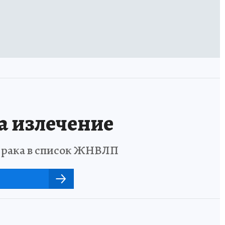
а излечение
о рака в список ЖНВЛП