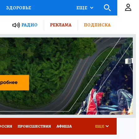
ЗДОРОВЬЕ
ЕЩЕ
ТЫ РОССИИ
РАДИО
РЕКЛАМА
ПОДПИСКА
КРЕТЫ
ПУТЕВОДИТЕЛЬ
 ЖЕЛЕЗА
ТУРИЗМ
Д ПОТРЕБИТЕЛЯ
ВСЕ О КП
ОССИЯ
ПРОИСШЕСТВИЯ
АФИША
ЕЩЕ