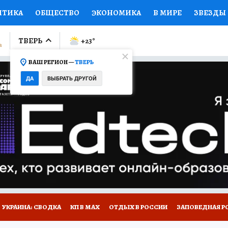
ИТИКА
ОБЩЕСТВО
ЭКОНОМИКА
В МИРЕ
ЗВЕЗДЫ
ЛУМНИСТЫ
ПРОИСШЕСТВИЯ
НАЦИОНАЛЬНЫЕ ПРОЕК
ТВЕРЬ
+23
°
ВАШ РЕГИОН —
ТВЕРЬ
Ы
ОТКРЫВАЕМ МИР
Я ЗНАЮ
СЕМЬЯ
ЖЕНСКИЕ СЕ
ДА
ВЫБРАТЬ ДРУГОЙ
ПРОМОКОДЫ
СЕРИАЛЫ
СПЕЦПРОЕКТЫ
ДЕФИЦИТ
ВИЗОР
КОЛЛЕКЦИИ
КОНКУРСЫ
РАБОТА У НАС
ГИ
НА САЙТЕ
УКРАИНА: СВОДКА
КП В МАХ
ОТДЫХ В РОССИИ
ЗАПОВЕДНАЯ Р