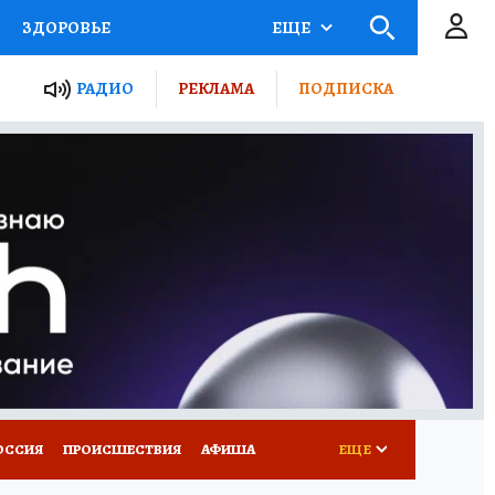
ЗДОРОВЬЕ
ЕЩЕ
ТЫ РОССИИ
РАДИО
РЕКЛАМА
ПОДПИСКА
КРЕТЫ
ПУТЕВОДИТЕЛЬ
 ЖЕЛЕЗА
ТУРИЗМ
Д ПОТРЕБИТЕЛЯ
ВСЕ О КП
ОССИЯ
ПРОИСШЕСТВИЯ
АФИША
ЕЩЕ