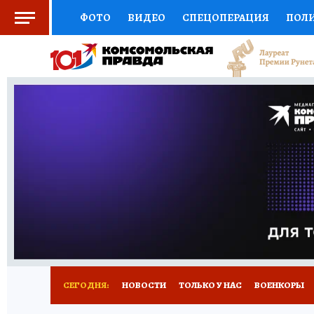
ФОТО
ВИДЕО
СПЕЦОПЕРАЦИЯ
ПОЛ
СОЦПОДДЕРЖКА
НАУКА
СПОРТ
КО
ВЫБОР ЭКСПЕРТОВ
ДОКТОР
ФИНАНС
КНИЖНАЯ ПОЛКА
ПРОГНОЗЫ НА СПОРТ
ПРЕСС-ЦЕНТР
НЕДВИЖИМОСТЬ
ТЕЛЕ
РАДИО КП
РЕКЛАМА
ТЕСТЫ
НОВОЕ 
СЕГОДНЯ:
НОВОСТИ
ТОЛЬКО У НАС
ВОЕНКОРЫ