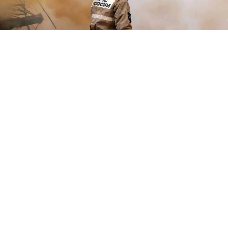
За прошедшие сутки в Тверской области официально
зарегистрировано десять техногенных пожаров. Фото: МЧС
Тверской области.
Главное управление МЧС России по Тверской
области и пожарно-спасательные гарнизоны
региона функционируют в режиме
повышенной готовности. Согласно сводке на
21 мая 2026 года, чрезвычайных ситуаций на
контроле ведомства в регионе не
зарегистрировано.
За сутки сотрудники ликвидировали десять
техногенных пожаров и шесть раз