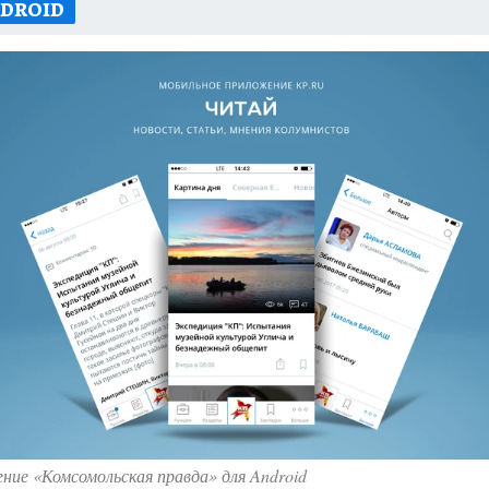
DROID
ие «Комсомольская правда» для Android