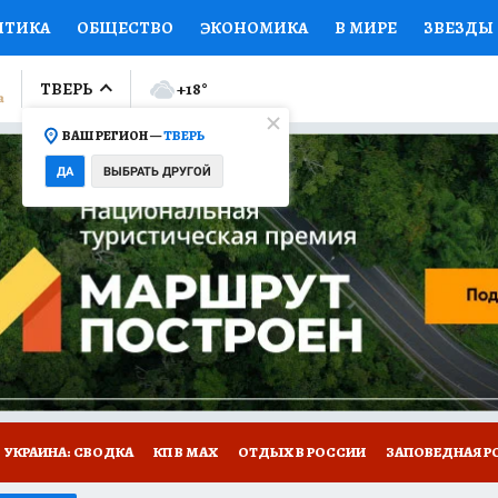
ИТИКА
ОБЩЕСТВО
ЭКОНОМИКА
В МИРЕ
ЗВЕЗДЫ
ЛУМНИСТЫ
ПРОИСШЕСТВИЯ
НАЦИОНАЛЬНЫЕ ПРОЕК
ТВЕРЬ
+18
°
ВАШ РЕГИОН —
ТВЕРЬ
Ы
ОТКРЫВАЕМ МИР
Я ЗНАЮ
СЕМЬЯ
ЖЕНСКИЕ СЕ
ДА
ВЫБРАТЬ ДРУГОЙ
ПРОМОКОДЫ
СЕРИАЛЫ
СПЕЦПРОЕКТЫ
ДЕФИЦИТ
ВИЗОР
КОЛЛЕКЦИИ
КОНКУРСЫ
РАБОТА У НАС
ГИ
НА САЙТЕ
УКРАИНА: СВОДКА
КП В МАХ
ОТДЫХ В РОССИИ
ЗАПОВЕДНАЯ Р