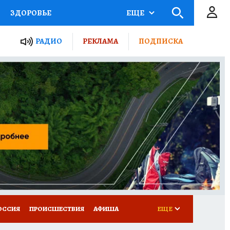
ЗДОРОВЬЕ
ЕЩЕ
ТЫ РОССИИ
РАДИО
РЕКЛАМА
ПОДПИСКА
КРЕТЫ
ПУТЕВОДИТЕЛЬ
 ЖЕЛЕЗА
ТУРИЗМ
Д ПОТРЕБИТЕЛЯ
ВСЕ О КП
ОССИЯ
ПРОИСШЕСТВИЯ
АФИША
ЕЩЕ