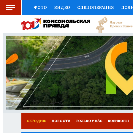
ФОТО
ВИДЕО
СПЕЦОПЕРАЦИЯ
ПОЛ
СОЦПОДДЕРЖКА
НАУКА
СПОРТ
КО
ВЫБОР ЭКСПЕРТОВ
ДОКТОР
ФИНАНС
КНИЖНАЯ ПОЛКА
ПРОГНОЗЫ НА СПОРТ
ПРЕСС-ЦЕНТР
НЕДВИЖИМОСТЬ
ТЕЛЕ
РАДИО КП
РЕКЛАМА
ТЕСТЫ
НОВОЕ 
СЕГОДНЯ:
НОВОСТИ
ТОЛЬКО У НАС
ВОЕНКОРЫ