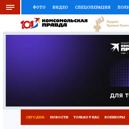
ФОТО
ВИДЕО
СПЕЦОПЕРАЦИЯ
ПОЛ
СОЦПОДДЕРЖКА
НАУКА
СПОРТ
КО
ВЫБОР ЭКСПЕРТОВ
ДОКТОР
ФИНАНС
КНИЖНАЯ ПОЛКА
ПРОГНОЗЫ НА СПОРТ
ПРЕСС-ЦЕНТР
НЕДВИЖИМОСТЬ
ТЕЛЕ
РАДИО КП
РЕКЛАМА
ТЕСТЫ
НОВОЕ 
СЕГОДНЯ:
НОВОСТИ
ТОЛЬКО У НАС
ВОЕНКОРЫ