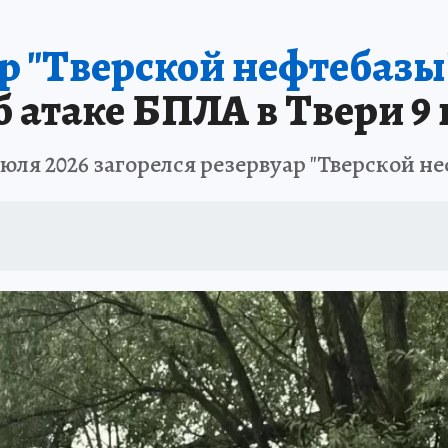
ар "Тверской нефтебаз
б атаке БПЛА в Твери 9 
июля 2026 загорелся резервуар "Тверской н