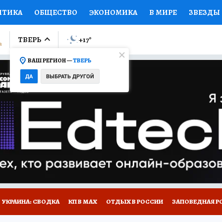
ИТИКА
ОБЩЕСТВО
ЭКОНОМИКА
В МИРЕ
ЗВЕЗДЫ
ЛУМНИСТЫ
ПРОИСШЕСТВИЯ
НАЦИОНАЛЬНЫЕ ПРОЕК
ТВЕРЬ
+17
°
ВАШ РЕГИОН —
ТВЕРЬ
Ы
ОТКРЫВАЕМ МИР
Я ЗНАЮ
СЕМЬЯ
ЖЕНСКИЕ СЕ
ДА
ВЫБРАТЬ ДРУГОЙ
ПРОМОКОДЫ
СЕРИАЛЫ
СПЕЦПРОЕКТЫ
ДЕФИЦИТ
ВИЗОР
КОЛЛЕКЦИИ
КОНКУРСЫ
РАБОТА У НАС
ГИ
НА САЙТЕ
УКРАИНА: СВОДКА
КП В МАХ
ОТДЫХ В РОССИИ
ЗАПОВЕДНАЯ Р