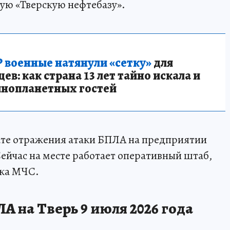
шую «Тверскую нефтебазу».
 военные натянули «сетку»
для
в: как страна 13 лет тайно искала и
инопланетных гостей
ате отражения атаки БПЛА на предприятии
Сейчас на месте работает оперативный штаб,
вка МЧС.
А на Тверь 9 июля 2026 года