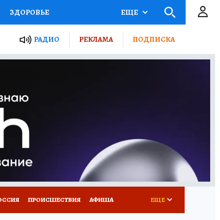
ЗДОРОВЬЕ
ЕЩЕ
ТЫ РОССИИ
РАДИО
РЕКЛАМА
ПОДПИСКА
КРЕТЫ
ПУТЕВОДИТЕЛЬ
 ЖЕЛЕЗА
ТУРИЗМ
Д ПОТРЕБИТЕЛЯ
ВСЕ О КП
ОССИЯ
ПРОИСШЕСТВИЯ
АФИША
ЕЩЕ