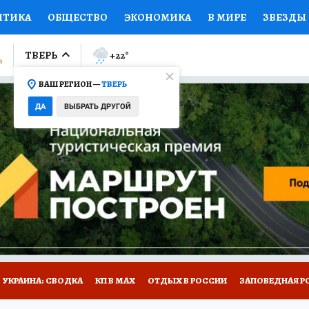
ИТИКА
ОБЩЕСТВО
ЭКОНОМИКА
В МИРЕ
ЗВЕЗДЫ
ЛУМНИСТЫ
ПРОИСШЕСТВИЯ
НАЦИОНАЛЬНЫЕ ПРОЕК
ТВЕРЬ
+22
°
ВАШ РЕГИОН —
ТВЕРЬ
Ы
ОТКРЫВАЕМ МИР
Я ЗНАЮ
СЕМЬЯ
ЖЕНСКИЕ СЕ
ДА
ВЫБРАТЬ ДРУГОЙ
ПРОМОКОДЫ
СЕРИАЛЫ
СПЕЦПРОЕКТЫ
ДЕФИЦИТ
ВИЗОР
КОЛЛЕКЦИИ
КОНКУРСЫ
РАБОТА У НАС
ГИ
НА САЙТЕ
УКРАИНА: СВОДКА
КП В МАХ
ОТДЫХ В РОССИИ
ЗАПОВЕДНАЯ Р