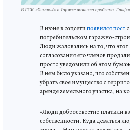
В ГСК «Химик-4» в Торжке возникла проблема. Графи
В июне в соцсети
появился пост
с
потребительском гаражно-строи
Люди жаловались на то, что этот
согласования его членов продал
просто уведомили об этом бума
В нем было указано, что собствен
убрать свое имущество с террит
аренде земельного участка, на к
«Люди добросовестно платили вз
собственности. Куда деваться л
труда... Нам некуда деваться», 