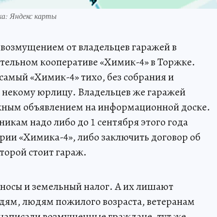
ка: Яндекс карты
 возмущением от владельцев гаражей в
тельном кооперативе «Химик-4» в Торжке.
 самый «Химик-4» тихо, без собрания и
и некому юрлицу. Владельцев же гаражей
жным объявлением на информационной доске.
никам надо либо до 1 сентября этого года
ории «Химика-4», либо заключить договор об
оторой стоит гараж.
носы и земельный налог. А их лишают
юдям, людям пожилого возраста, ветеранам
- написали возмущенные граждане, тут же