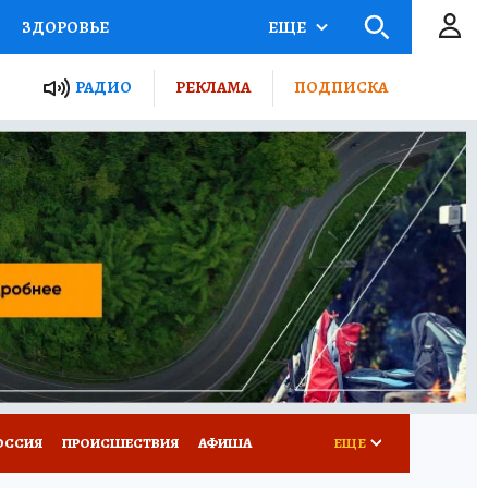
ЗДОРОВЬЕ
ЕЩЕ
ТЫ РОССИИ
РАДИО
РЕКЛАМА
ПОДПИСКА
КРЕТЫ
ПУТЕВОДИТЕЛЬ
 ЖЕЛЕЗА
ТУРИЗМ
Д ПОТРЕБИТЕЛЯ
ВСЕ О КП
ОССИЯ
ПРОИСШЕСТВИЯ
АФИША
ЕЩЕ