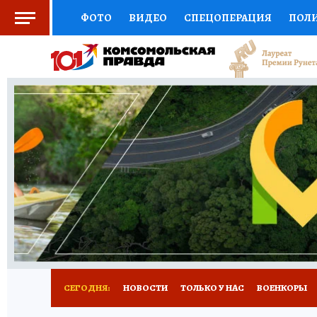
ФОТО
ВИДЕО
СПЕЦОПЕРАЦИЯ
ПОЛ
СОЦПОДДЕРЖКА
НАУКА
СПОРТ
КО
ВЫБОР ЭКСПЕРТОВ
ДОКТОР
ФИНАНС
КНИЖНАЯ ПОЛКА
ПРОГНОЗЫ НА СПОРТ
ПРЕСС-ЦЕНТР
НЕДВИЖИМОСТЬ
ТЕЛЕ
РАДИО КП
РЕКЛАМА
ТЕСТЫ
НОВОЕ 
СЕГОДНЯ:
НОВОСТИ
ТОЛЬКО У НАС
ВОЕНКОРЫ