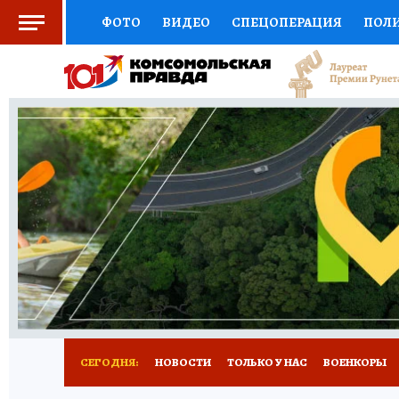
ФОТО
ВИДЕО
СПЕЦОПЕРАЦИЯ
ПОЛ
СОЦПОДДЕРЖКА
НАУКА
СПОРТ
КО
ВЫБОР ЭКСПЕРТОВ
ДОКТОР
ФИНАНС
КНИЖНАЯ ПОЛКА
ПРОГНОЗЫ НА СПОРТ
ПРЕСС-ЦЕНТР
НЕДВИЖИМОСТЬ
ТЕЛЕ
РАДИО КП
РЕКЛАМА
ТЕСТЫ
НОВОЕ 
СЕГОДНЯ:
НОВОСТИ
ТОЛЬКО У НАС
ВОЕНКОРЫ