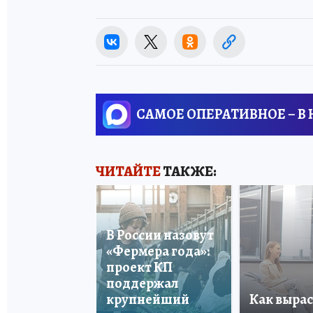
САМОЕ ОПЕРАТИВНОЕ – В
ЧИТАЙТЕ
ТАКЖЕ:
В России назовут
«Фермера года»:
проект КП
поддержал
крупнейший
Как вырас