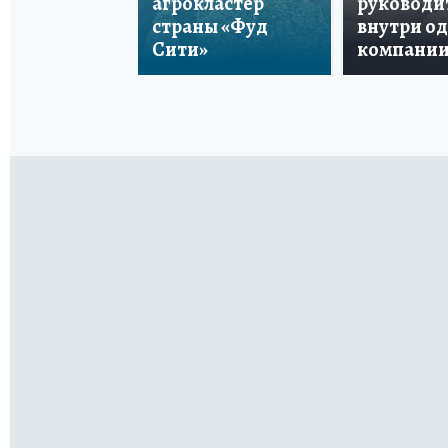
агрокластер
руководи
страны «Фуд
внутри о
Сити»
компани