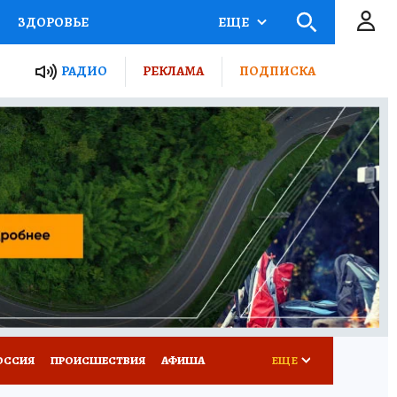
ЗДОРОВЬЕ
ЕЩЕ
ТЫ РОССИИ
РАДИО
РЕКЛАМА
ПОДПИСКА
КРЕТЫ
ПУТЕВОДИТЕЛЬ
 ЖЕЛЕЗА
ТУРИЗМ
Д ПОТРЕБИТЕЛЯ
ВСЕ О КП
ОССИЯ
ПРОИСШЕСТВИЯ
АФИША
ЕЩЕ