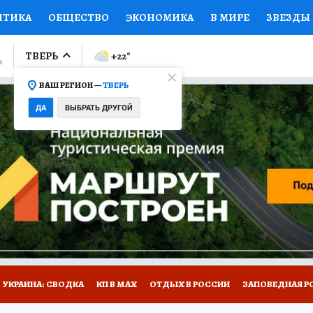
ИТИКА
ОБЩЕСТВО
ЭКОНОМИКА
В МИРЕ
ЗВЕЗДЫ
ЛУМНИСТЫ
ПРОИСШЕСТВИЯ
НАЦИОНАЛЬНЫЕ ПРОЕК
ТВЕРЬ
+22
°
ВАШ РЕГИОН —
ТВЕРЬ
Ы
ОТКРЫВАЕМ МИР
Я ЗНАЮ
СЕМЬЯ
ЖЕНСКИЕ СЕ
ДА
ВЫБРАТЬ ДРУГОЙ
ПРОМОКОДЫ
СЕРИАЛЫ
СПЕЦПРОЕКТЫ
ДЕФИЦИТ
ВИЗОР
КОЛЛЕКЦИИ
КОНКУРСЫ
РАБОТА У НАС
ГИ
НА САЙТЕ
УКРАИНА: СВОДКА
КП В МАХ
ОТДЫХ В РОССИИ
ЗАПОВЕДНАЯ Р