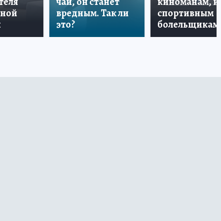
теля
чай, он станет
киноманам, и
дной
вредным. Так ли
спортивным
и
это?
болельщикам