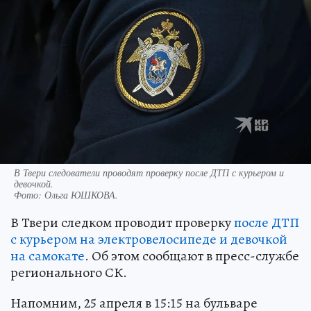
В Твери следователи проводят проверку после ДТП с курьером и
девочкой.
Фото:
Ольга ЮШКОВА.
В Твери следком проводит проверку
после ДТП
с курьером на электровелосипеде и девочкой
на самокате
. Об этом сообщают в пресс-службе
регионального СК.
Напомним, 25 апреля в 15:15 на бульваре