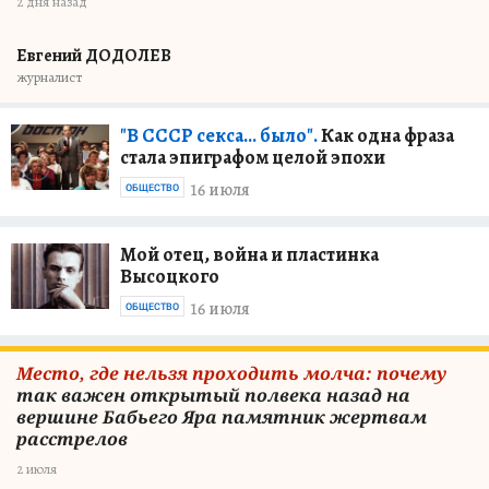
2 дня назад
Евгений ДОДОЛЕВ
журналист
"В СССР секса… было".
Как одна фраза
стала эпиграфом целой эпохи
16 июля
ОБЩЕСТВО
Мой отец, война и пластинка
Высоцкого
16 июля
ОБЩЕСТВО
Место, где нельзя проходить молча: почему
так важен открытый полвека назад на
вершине Бабьего Яра памятник жертвам
расстрелов
2 июля