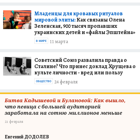
Младенцы для кровавых ритуалов
мировой элиты:
Как связаны Олена
Зеленская, 900 тысяч пропавших
украинских детей и «файлы Эпштейна»
11 марта
В МИРЕ
Советский Союз развалила правда о
Сталине? Что принес доклад Хрущева о
культе личности - вред или пользу
24 февраля
ОБЩЕСТВО
Битва Кадышевой и Булановой: Как вышло,
что певица с большей аудиторией
заработала на сотню миллионов меньше
21 февраля
Евгений ДОДОЛЕВ