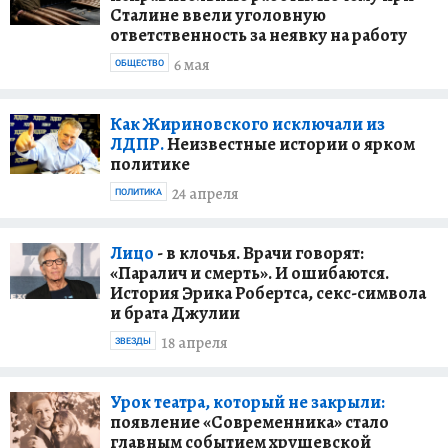
Сталине ввели уголовную
ответственность за неявку на работу
6 мая
ОБЩЕСТВО
Как Жириновского исключали из
ЛДПР.
Неизвестные истории о ярком
политике
24 апреля
ПОЛИТИКА
Лицо
- в клочья. Врачи говорят:
«Паралич и смерть». И ошибаются.
История Эрика Робертса, секс-символа
и брата Джулии
18 апреля
ЗВЕЗДЫ
Урок театра, который не закрыли:
появление «Современника» стало
главным событием хрущевской